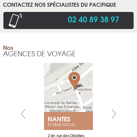
CONTACTEZ NOS SPÉCIALISTES DU PACIFIQUE
02 40 89 38 97
.
Nos
AGENCES DE VOYAGE
NEUVE
NANTES
GENÈV
ET SIÈGE SOCIAL
a-shop
2 ter, rue des Olivettes
rue de Montc