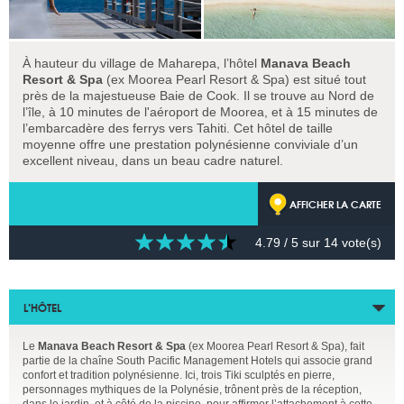
À hauteur du village de Maharepa, l’hôtel
Manava Beach
Resort & Spa
(ex Moorea Pearl Resort & Spa) est situé tout
près de la majestueuse Baie de Cook. Il se trouve au Nord de
l’île, à 10 minutes de l'aéroport de Moorea, et à 15 minutes de
l’embarcadère des ferrys vers Tahiti. Cet hôtel de taille
moyenne offre une prestation polynésienne conviviale d’un
excellent niveau, dans un beau cadre naturel.
AFFICHER LA CARTE
4.79
/ 5 sur
14
vote(s)
L’HÔTEL
Le
Manava Beach Resort & Spa
(ex Moorea Pearl Resort & Spa), fait
partie de la chaîne South Pacific Management Hotels qui associe grand
confort et tradition polynésienne. Ici, trois Tiki sculptés en pierre,
personnages mythiques de la Polynésie, trônent près de la réception,
dans le jardin, et à côté de la piscine, pour affirmer l’attachement à cette