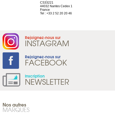
el, 106
CS33221
1207 Genèv
neuve
44032 Nantes Cedex 1
Suisse
France
Tel : +41 22 
1 965 65 00
Tel : +33 2 52 20 20 46
Rejoignez-nous sur
INSTAGRAM
Rejoignez-nous sur
FACEBOOK
Inscription
NEWSLETTER
Nos autres
MARQUES