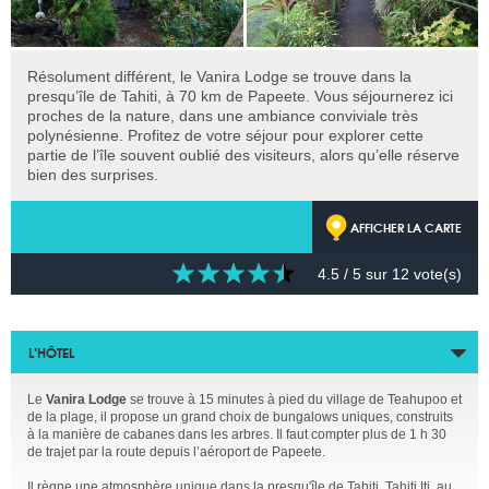
Résolument différent, le Vanira Lodge se trouve dans la
presqu’île de Tahiti, à 70 km de Papeete. Vous séjournerez ici
proches de la nature, dans une ambiance conviviale très
polynésienne. Profitez de votre séjour pour explorer cette
partie de l’île souvent oublié des visiteurs, alors qu’elle réserve
bien des surprises.
AFFICHER LA CARTE
4.5
/ 5 sur
12
vote(s)
L’HÔTEL
Le
Vanira Lodge
se trouve à 15 minutes à pied du village de Teahupoo et
de la plage, il propose un grand choix de bungalows uniques, construits
à la manière de cabanes dans les arbres. Il faut compter plus de 1 h 30
de trajet par la route depuis l’aéroport de Papeete.
Il règne une atmosphère unique dans la presqu'île de Tahiti, Tahiti Iti, au