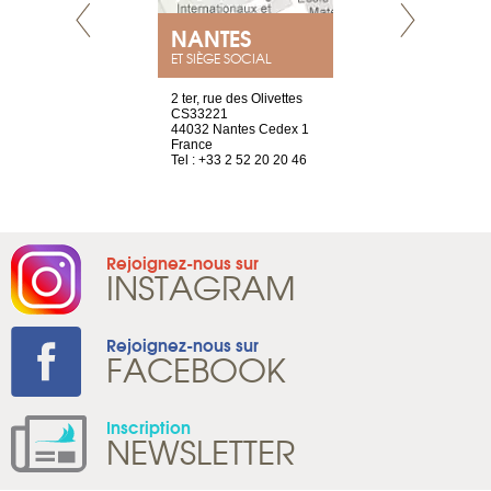
NEUVE
NANTES
GENÈV
ET SIÈGE SOCIAL
a-shop
2 ter, rue des Olivettes
rue de Montc
el, 106
CS33221
1207 Genèv
neuve
44032 Nantes Cedex 1
Suisse
France
Tel : +41 22 
1 965 65 00
Tel : +33 2 52 20 20 46
Rejoignez-nous sur
INSTAGRAM
Rejoignez-nous sur
FACEBOOK
Inscription
NEWSLETTER