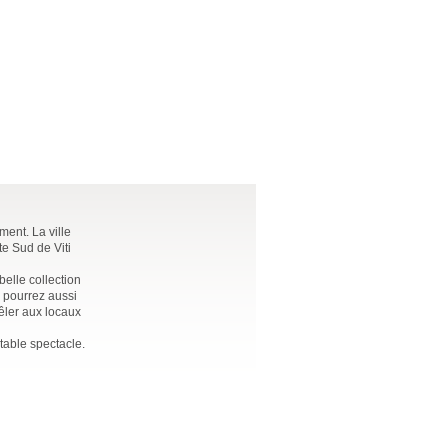
ment. La ville
te Sud de Viti
belle collection
s pourrez aussi
êler aux locaux
table spectacle.