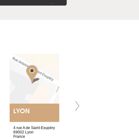
.
LYON
VILLENEUVE
4 rue A de Saint-Exupéry
Chez Scuba-shop
69002 Lyon
Route d’Arvel, 106
France
1844 Villeneuve