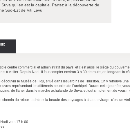
t Suva qui en est la capitale. Partez à la découverte de
ême Sud-Est de Viti Levu.
PRIX
est le centre commercial et administratif du pays, et c’est aussi le siège du gouverne
nts à visiter. Depuis Nadi, il faut compter environ 3 h 30 de route, en longeant la cô
 découvrir le Musée de Fidji, situé dans les jardins de Thurston. On y retrouve une 
œuvres représentant les différents peuples de l’archipel. Durant cette journée, vou
opping, de flâner dans le marché achalandé de Suva, et tout simplement de vous m
 chemin du retour : admirez la beauté des paysages à chaque virage, c’est un véri
 Nadi vers 17 h 00.
nes.