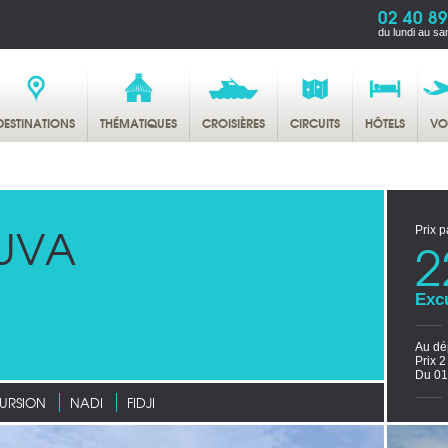
02 40 89
du lundi au sa
DESTINATIONS
THÉMATIQUES
CROISIÈRES
CIRCUITS
HÔTELS
VO
SUVA
Prix p
2
Exc
Au dé
Prix 
Du 01
URSION
NADI
FIDJI