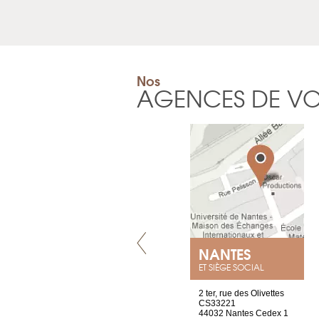
Nos
AGENCES DE V
VILLENEUVE
NANTES
ET SIÈGE SOCIAL
Chez Scuba-shop
2 ter, rue des Olivettes
Route d’Arvel, 106
CS33221
1844 Villeneuve
44032 Nantes Cedex 1