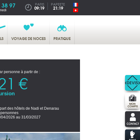
 38 97
PARIS
PAPEETE
09:19
21:19
medi
LS
VOYAGE DE NOCES
PRATIQUE
ar personne à partir de :
21 €
ursion
part des hôtels de Nadi et Denarau
2 personnes
/04/2026 au 31/03/2027