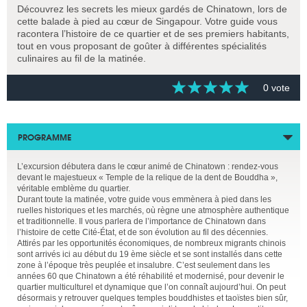
Découvrez les secrets les mieux gardés de Chinatown, lors de
cette balade à pied au cœur de Singapour. Votre guide vous
racontera l’histoire de ce quartier et de ses premiers habitants,
tout en vous proposant de goûter à différentes spécialités
culinaires au fil de la matinée.
0 vote
PROGRAMME
L’excursion débutera dans le cœur animé de Chinatown : rendez-vous
devant le majestueux « Temple de la relique de la dent de Bouddha »,
véritable emblème du quartier.
Durant toute la matinée, votre guide vous emmènera à pied dans les
ruelles historiques et les marchés, où règne une atmosphère authentique
et traditionnelle. Il vous parlera de l’importance de Chinatown dans
l’histoire de cette Cité-État, et de son évolution au fil des décennies.
Attirés par les opportunités économiques, de nombreux migrants chinois
sont arrivés ici au début du 19 ème siècle et se sont installés dans cette
zone à l’époque très peuplée et insalubre. C’est seulement dans les
années 60 que Chinatown a été réhabilité et modernisé, pour devenir le
quartier multiculturel et dynamique que l’on connaît aujourd’hui. On peut
désormais y retrouver quelques temples bouddhistes et taoïstes bien sûr,