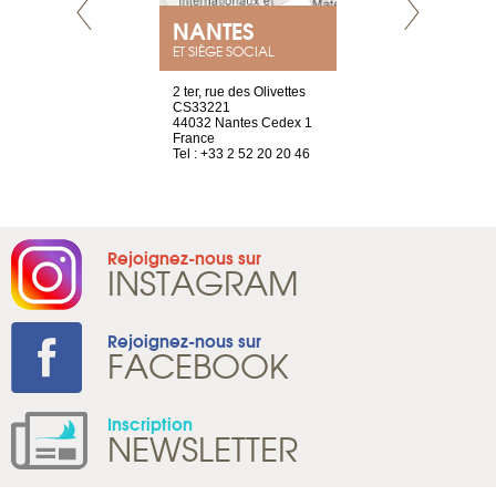
NEUVE
NANTES
GENÈV
ET SIÈGE SOCIAL
a-shop
2 ter, rue des Olivettes
rue de Montc
el, 106
CS33221
1207 Genèv
neuve
44032 Nantes Cedex 1
Suisse
France
Tel : +41 22 
1 965 65 00
Tel : +33 2 52 20 20 46
Rejoignez-nous sur
INSTAGRAM
Rejoignez-nous sur
FACEBOOK
Inscription
NEWSLETTER