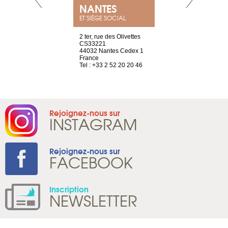
NEUVE
NANTES
GENÈV
ET SIÈGE SOCIAL
a-shop
2 ter, rue des Olivettes
rue de Montc
el, 106
CS33221
1207 Genèv
neuve
44032 Nantes Cedex 1
Suisse
France
Tel : +41 22 
1 965 65 00
Tel : +33 2 52 20 20 46
Rejoignez-nous sur
INSTAGRAM
Rejoignez-nous sur
FACEBOOK
Inscription
NEWSLETTER