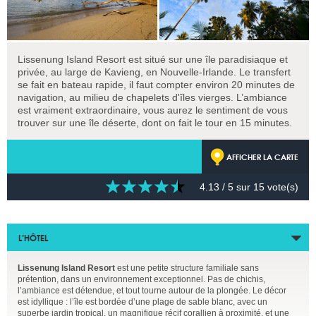
Lissenung Island Resort est situé sur une île paradisiaque et
privée, au large de Kavieng, en Nouvelle-Irlande. Le transfert
se fait en bateau rapide, il faut compter environ 20 minutes de
navigation, au milieu de chapelets d'îles vierges. L’ambiance
est vraiment extraordinaire, vous aurez le sentiment de vous
trouver sur une île déserte, dont on fait le tour en 15 minutes.
AFFICHER LA CARTE
4.13
/ 5 sur
15
vote(s)
L’HÔTEL
Lissenung Island Resort
est une petite structure familiale sans
prétention, dans un environnement exceptionnel. Pas de chichis,
l’ambiance est détendue, et tout tourne autour de la plongée. Le décor
est idyllique : l’île est bordée d’une plage de sable blanc, avec un
superbe jardin tropical, un magnifique récif corallien à proximité, et une