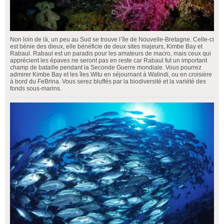
Non loin de là, un peu au Sud se trouve l’île de Nouvelle-Bretagne. Celle-ci
est bénie des dieux, elle bénéficie de deux sites majeurs, Kimbe Bay et
Rabaul. Rabaul est un paradis pour les amateurs de macro, mais ceux qui
apprécient les épaves ne seront pas en reste car Rabaul fut un important
champ de bataille pendant la Seconde Guerre mondiale. Vous pourrez
admirer Kimbe Bay et les îles Witu en séjournant à Walindi, ou en croisière
à bord du FeBrina. Vous serez bluffés par la biodiversité et la variété des
fonds sous-marins.