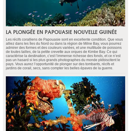
LA PLONGÉE EN PAPOUASIE NOUVELLE GUINÉE
Les récifs coralliens de Papouasie sont en excellente condition. Que vous
alliez dans les îles du Nord ou dans la région de Milne Bay, vous pourrez
admirer des formes et des couleurs variées, et une multitude de poissons
de toutes tailles, de la petite crevette aux orques de Kimbe Bay. Ce qui
caractérise la destination, c’est l’immense richesse des fonds, et ce n’est
pas un hasard si les plus grands photographes du monde plébiscitent le
pays. Vous aurez l’opportunité de plonger sur des tombants, récifs et
jardins de corail, secs, sans compter les belles épaves de la guerre.