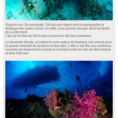
Toujours sur l’île principale, Tufi est une région dont la topographie la
distingue des autres zones. En effet, vous pourrez plonger dans les fjords
de la côte Nord.
Cap sur les îles du Nord dans la province des îles justement.
La Nouvelle-Irlande, et surtout la zone autour de Kavieng, est connue pour
la grande diversité de sa faune et des sites. Celle-ci est liée aux nombreux
courants qui traversent le chenal et l’archipel entre les îles de New Ireland
et New Hanover.