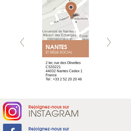
NEUVE
NANTES
GENÈV
ET SIÈGE SOCIAL
a-shop
2 ter, rue des Olivettes
rue de Montc
el, 106
CS33221
1207 Genèv
neuve
44032 Nantes Cedex 1
Suisse
France
Tel : +41 22 
1 965 65 00
Tel : +33 2 52 20 20 46
Rejoignez-nous sur
INSTAGRAM
Rejoignez-nous sur