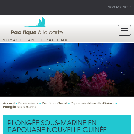
NOS AGENCES
VOYAGE DANS LE PACIFIQUE
Accueil
>
Destinations
>
Pacifique Ouest
>
Papouasie-Nouvelle-Guinée
>
Plongée sous-marine
PLONGÉE SOUS-MARINE EN
PAPOUASIE NOUVELLE GUINÉE