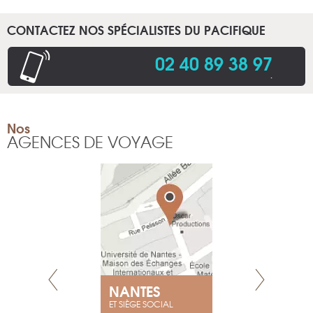
CONTACTEZ NOS SPÉCIALISTES DU PACIFIQUE
02 40 89 38 97
.
Nos
AGENCES DE VOYAGE
NEUVE
NANTES
GENÈV
ET SIÈGE SOCIAL