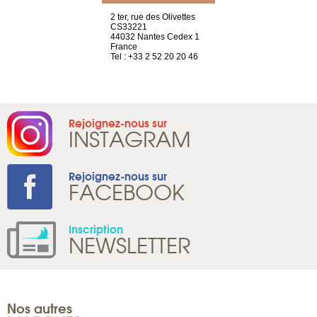
a-shop
2 ter, rue des Olivettes
rue de Montc
el, 106
CS33221
1207 Genèv
neuve
44032 Nantes Cedex 1
Suisse
France
Tel : +41 22 
1 965 65 00
Tel : +33 2 52 20 20 46
Rejoignez-nous sur
INSTAGRAM
Rejoignez-nous sur
FACEBOOK
Inscription
NEWSLETTER
Nos autres