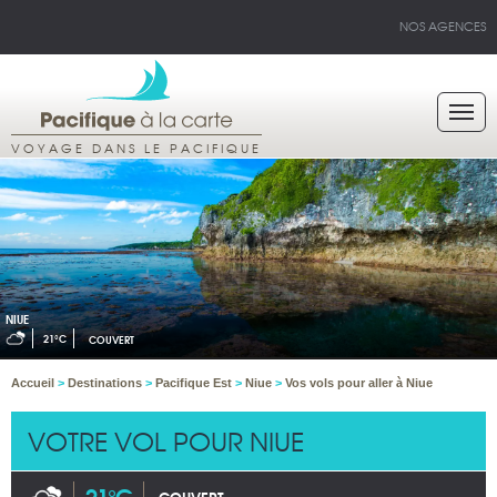
NOS AGENCES
VOYAGE DANS LE PACIFIQUE
NIUE
21°C
COUVERT
Accueil
>
Destinations
>
Pacifique Est
>
Niue
>
Vos vols pour aller à Niue
VOTRE VOL POUR NIUE
21°C