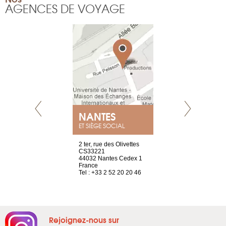
AGENCES DE VOYAGE
NEUVE
NANTES
GENÈV
ET SIÈGE SOCIAL
a-shop
2 ter, rue des Olivettes
rue de Montc
el, 106
CS33221
1207 Genèv
neuve
44032 Nantes Cedex 1
Suisse
France
Tel : +41 22 
1 965 65 00
Tel : +33 2 52 20 20 46
Rejoignez-nous sur