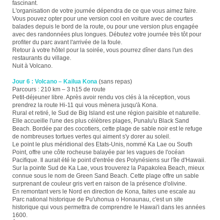
fascinant.
L'organisation de votre journée dépendra de ce que vous aimez faire.
Vous pouvez opter pour une version cool en voiture avec de courtes
balades depuis le bord de la route, ou pour une version plus engagée
avec des randonnées plus longues. Débutez votre journée très tôt pour
profiter du parc avant l'arrivée de la foule.
Retour à votre hôtel pour la soirée, vous pourrez dîner dans l'un des
restaurants du village.
Nuit à Volcano.
Jour 6 : Volcano – Kailua Kona
(sans repas)
Parcours : 210 km – 3 h15 de route
Petit-déjeuner libre. Après avoir rendu vos clés à la réception, vous
prendrez la route Hi-11 qui vous mènera jusqu'à Kona.
Rural et retiré, le Sud de Big Island est une région paisible et naturelle.
Elle accueille l'une des plus célèbres plages, Punalu'u Black Sand
Beach. Bordée par des cocotiers, cette plage de sable noir est le refuge
de nombreuses tortues vertes qui aiment s'y dorer au soleil.
Le point le plus méridional des Etats-Unis, nommé Ka Lae ou South
Point, offre une côte rocheuse balayée par les vagues de l'océan
Pacifique. Il aurait été le point d'entrée des Polynésiens sur l'île d'Hawaii.
Sur la pointe Sud de Ka Lae, vous trouverez la Papakolea Beach, mieux
connue sous le nom de Green Sand Beach. Cette plage offre un sable
surprenant de couleur gris vert en raison de la présence d'olivine.
En remontant vers le Nord en direction de Kona, faites une escale au
Parc national historique de Pu'uhonua o Honaunau, c'est un site
historique qui vous permettra de comprendre le Hawai'i dans les années
1600.