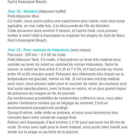
Nuit à Kaanapali Beach.
Jour 18 : Molokini
(déjeuner buffet)
Petit-déjeuner libre.
Ce matin, nous avons prévu une expérience plus calme, mais tout aussi
agréable, en mer cette fois, à la découverte de l'île de Molokini.
Cette excursion dure environ 5 heures, et l'après-midi, vous pouvez
rentrer à votre hôtel à Kaanapali ou explorer les plages du Sud de Maui.
Nuit à Kaanapali Beach.
Jour 19 : Parc national de Haleakala
(sans repas)
Parcours : 200 km – 3 h 00 de route
Petit-déjeuner libre. Ce matin, il faut prévoir un lever très matinal pour
assister au lever du soleil au sommet du volcan Haleakala. Selon la
saison, le soleil se lève entre 5 h 35 et 7 h 00, et il faut arriver au moins
entre 45 et 60 minutes avant. Prévoyez des vêtements très chaud car la
température est glaciale, même en été. Si cet horaire est trop matinal
pour vous, vous pouvez opter pour le coucher de soleil, les couleurs sont
tout aussi spectaculaires, avec la foule en moins, et un plus grand risque
de présence de nuages en fin de journée.
De nombreuses possibilités de randonnées s'offrent à vous, vous allez
adorer l'ambiance lunaire qui se dégage du sommet. C'est un
environnement exceptionnel protégé.
Quoiqu'il arrive, cette visite se prépare, et nous vous donnerons des
conseils dans votre carnet de voyage final.
Retour vers Kaanapali, il faut environ 1 h 50 pour parcourir les 80 km de
route. Si vous avez opté pour le lever matinal, vous aurez bien mérité une
sieste sur la plage ou au bord de la piscine.