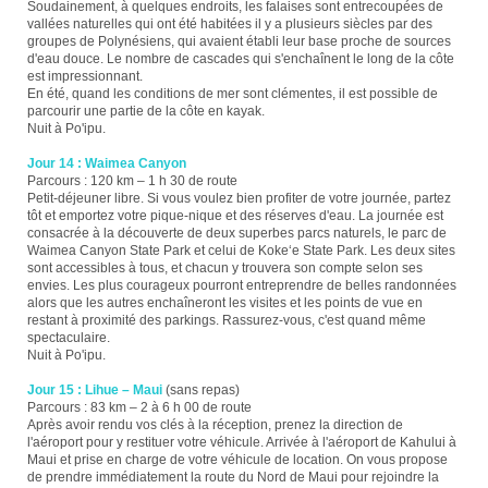
Soudainement, à quelques endroits, les falaises sont entrecoupées de
vallées naturelles qui ont été habitées il y a plusieurs siècles par des
groupes de Polynésiens, qui avaient établi leur base proche de sources
d'eau douce. Le nombre de cascades qui s'enchaînent le long de la côte
est impressionnant.
En été, quand les conditions de mer sont clémentes, il est possible de
parcourir une partie de la côte en kayak.
Nuit à Po'ipu.
Jour 14 : Waimea Canyon
Parcours : 120 km – 1 h 30 de route
Petit-déjeuner libre. Si vous voulez bien profiter de votre journée, partez
tôt et emportez votre pique-nique et des réserves d'eau. La journée est
consacrée à la découverte de deux superbes parcs naturels, le parc de
Waimea Canyon State Park et celui de Kokeʻe State Park. Les deux sites
sont accessibles à tous, et chacun y trouvera son compte selon ses
envies. Les plus courageux pourront entreprendre de belles randonnées
alors que les autres enchaîneront les visites et les points de vue en
restant à proximité des parkings. Rassurez-vous, c'est quand même
spectaculaire.
Nuit à Po'ipu.
Jour 15 : Lihue – Maui
(sans repas)
Parcours : 83 km – 2 à 6 h 00 de route
Après avoir rendu vos clés à la réception, prenez la direction de
l'aéroport pour y restituer votre véhicule. Arrivée à l'aéroport de Kahului à
Maui et prise en charge de votre véhicule de location. On vous propose
de prendre immédiatement la route du Nord de Maui pour rejoindre la