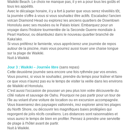
Waikiki Beach. Le choix ne manque pas, il y en a pour tous les goûts et
tous les appétits.
Avec le décalage horaire, il y a fort à parier que vous serez réveillés tôt,
la journée s'offre à vous si vous souhaitez être actifs. Escaladez l'ancien
volcan Diamond Head ou explorez les anciens quartiers de Downtown
Honolulu avec ses musées ou le Palais Iolani. Embarquez pour un
voyage dans l'histoire tourmentée de la Seconde Guerre mondiale à
Pearl Harbour, ou déambulez dans le nouveau quartier branché de
Kaka'ako.
Si vous préférez le farniente, vous apprécierez une journée de repos
autour de la piscine, mais vous pourrez aussi louer une chaise longue
sur la plage de Waikiki.
Nuit à Waikiki.
Jour 3 : Waikiki – Journée libre
(sans repas)
Cette deuxième journée sera encore une fois rythmée par vos envies.
Vous pourrez, si vous le souhaitez, prendre du temps pour traîner et faire
ce que vous n'aurez pas eu le temps de visiter la veille dans les environs
de Waikiki et Honolulu.
C'est aussi l'occasion de pousser un peu plus loin votre découverte du
côté nature et sauvage de Oahu. Pourquoi ne pas partir pour un tour de
l'île au volant d'une voiture de location ou en excursion accompagnée.
Vous traverserez des paysages vallonnés, irez explorer ainsi les plages
du North Shore, ou découvrir les magnifiques baies protégées qui
regorgent de jolis récifs coralliens. Les distances sont raisonnables et
vous aurez le temps de bien en profiter. Pensez à prendre une serviette
de plage à l'hôtel avant de partir.
Nuit à Waikiki.