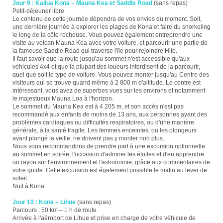
Jour 9 : Kailua Kona – Mauna Kea et Saddle Road
(sans repas)
Petit-déjeuner libre.
Le contenu de cette journée dépendra de vos envies du moment. Soit,
une dernière journée à explorer les plages de Kona et faire du snorkeling
le long de la côte rocheuse. Vous pouvez également entreprendre une
visite au volcan Mauna Kea avec votre voiture, et parcourir une partie de
la fameuse Saddle Road qui traverse l'île pour rejoindre Hilo.
Il faut savoir que la route jusqu'au sommet n'est accessible qu'aux
véhicules 4x4 et que la plupart des loueurs interdisent de la parcourir,
quel que soit le type de voiture. Vous pouvez monter jusqu'au Centre des
visiteurs qui se trouve quand même à 2 800 m d'altitude. Le centre est
intéressant, vous avez de superbes vues sur les environs et notamment
le majestueux Mauna Loa à l'horizon.
Le sommet du Mauna Kea est à 4 205 m, et son accès n'est pas
recommandé aux enfants de moins de 13 ans, aux personnes ayant des
problèmes cardiaques ou difficultés respiratoires, ou d'une manière
générale, à la santé fragile. Les femmes enceintes, ou les plongeurs
ayant plongé la veille, ne doivent pas y monter non plus.
Nous vous recommandons de prendre part à une excursion optionnelle
au sommet en soirée, l'occasion d'admirer les étoiles et d'en apprendre
un rayon sur l'environnement et l'astronomie, grâce aux commentaires de
votre guide. Cette excursion est également possible le matin au lever de
soleil.
Nuit à Kona.
Jour 10 : Kona – Lihue
(sans repas)
Parcours : 50 km – 1 h de route
Arrivée à l'aéroport de Lihue et prise en charge de votre véhicule de