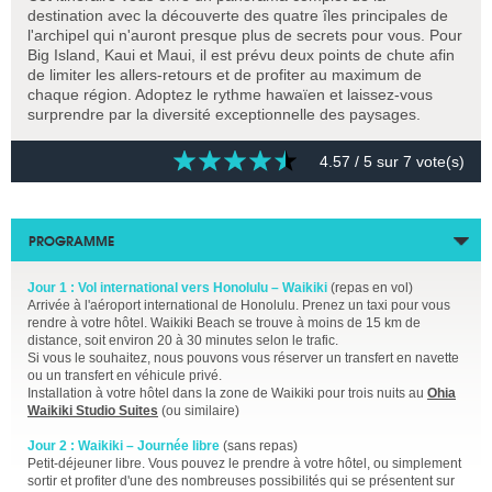
destination avec la découverte des quatre îles principales de
l'archipel qui n'auront presque plus de secrets pour vous. Pour
Big Island, Kaui et Maui, il est prévu deux points de chute afin
de limiter les allers-retours et de profiter au maximum de
chaque région. Adoptez le rythme hawaïen et laissez-vous
surprendre par la diversité exceptionnelle des paysages.
4.57
/ 5 sur
7
vote(s)
PROGRAMME
Jour 1 : Vol international vers Honolulu – Waikiki
(repas en vol)
Arrivée à l'aéroport international de Honolulu. Prenez un taxi pour vous
rendre à votre hôtel. Waikiki Beach se trouve à moins de 15 km de
distance, soit environ 20 à 30 minutes selon le trafic.
Si vous le souhaitez, nous pouvons vous réserver un transfert en navette
ou un transfert en véhicule privé.
Installation à votre hôtel dans la zone de Waikiki pour trois nuits au
Ohia
Waikiki Studio Suites
(ou similaire)
Jour 2 : Waikiki – Journée libre
(sans repas)
Petit-déjeuner libre. Vous pouvez le prendre à votre hôtel, ou simplement
sortir et profiter d'une des nombreuses possibilités qui se présentent sur