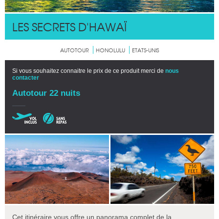
LES SECRETS D'HAWAÏ
AUTOTOUR
HONOLULU
ETATS-UNIS
Si vous souhaitez connaitre le prix de ce produit merci de
nous
contacter
Autotour 22 nuits
Cet itinéraire vous offre un panorama complet de la