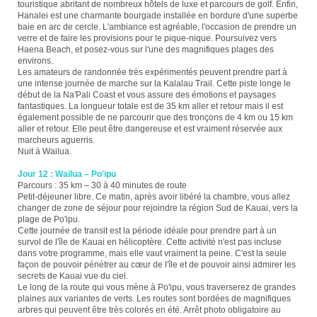
touristique abritant de nombreux hôtels de luxe et parcours de golf. Enfin,
Hanalei est une charmante bourgade installée en bordure d'une superbe
baie en arc de cercle. L'ambiance est agréable, l'occasion de prendre un
verre et de faire les provisions pour le pique-nique. Poursuivez vers
Haena Beach, et posez-vous sur l'une des magnifiques plages des
environs.
Les amateurs de randonnée très expérimentés peuvent prendre part à
une intense journée de marche sur la Kalalau Trail. Cette piste longe le
début de la Na'Pali Coast et vous assure des émotions et paysages
fantastiques. La longueur totale est de 35 km aller et retour mais il est
également possible de ne parcourir que des tronçons de 4 km ou 15 km
aller et retour. Elle peut être dangereuse et est vraiment réservée aux
marcheurs aguerris.
Nuit à Wailua.
Jour 12 : Wailua – Po'ipu
Parcours : 35 km – 30 à 40 minutes de route
Petit-déjeuner libre. Ce matin, après avoir libéré la chambre, vous allez
changer de zone de séjour pour rejoindre la région Sud de Kauai, vers la
plage de Po'ipu.
Cette journée de transit est la période idéale pour prendre part à un
survol de l'île de Kauai en hélicoptère. Cette activité n'est pas incluse
dans votre programme, mais elle vaut vraiment la peine. C'est la seule
façon de pouvoir pénétrer au cœur de l'île et de pouvoir ainsi admirer les
secrets de Kauai vue du ciel.
Le long de la route qui vous mène à Po'ipu, vous traverserez de grandes
plaines aux variantes de verts. Les routes sont bordées de magnifiques
arbres qui peuvent être très colorés en été. Arrêt photo obligatoire au