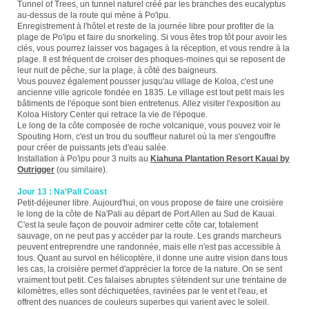
Tunnel of Trees, un tunnel naturel créé par les branches des eucalyptus
au-dessus de la route qui mène à Po'ipu.
Enregistrement à l'hôtel et reste de la journée libre pour profiter de la
plage de Po'ipu et faire du snorkeling. Si vous êtes trop tôt pour avoir les
clés, vous pourrez laisser vos bagages à la réception, et vous rendre à la
plage. Il est fréquent de croiser des phoques-moines qui se reposent de
leur nuit de pêche, sur la plage, à côté des baigneurs.
Vous pouvez également pousser jusqu'au village de Koloa, c'est une
ancienne ville agricole fondée en 1835. Le village est tout petit mais les
bâtiments de l'époque sont bien entretenus. Allez visiter l'exposition au
Koloa History Center qui retrace la vie de l'époque.
Le long de la côte composée de roche volcanique, vous pouvez voir le
Spouting Horn, c'est un trou du souffleur naturel où la mer s'engouffre
pour créer de puissants jets d'eau salée.
Installation à Po'ipu pour 3 nuits au
Kiahuna Plantation Resort Kauai by
Outrigger
(ou similaire).
Jour 13 : Na'Pali Coast
Petit-déjeuner libre. Aujourd'hui, on vous propose de faire une croisière
le long de la côte de Na'Pali au départ de Port Allen au Sud de Kauai.
C'est la seule façon de pouvoir admirer cette côte car, totalement
sauvage, on ne peut pas y accéder par la route. Les grands marcheurs
peuvent entreprendre une randonnée, mais elle n'est pas accessible à
tous. Quant au survol en hélicoptère, il donne une autre vision dans tous
les cas, la croisière permet d'apprécier la force de la nature. On se sent
vraiment tout petit. Ces falaises abruptes s'étendent sur une trentaine de
kilomètres, elles sont déchiquetées, ravinées par le vent et l'eau, et
offrent des nuances de couleurs superbes qui varient avec le soleil.