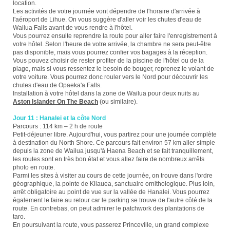
location.
Les activités de votre journée vont dépendre de l'horaire d'arrivée à
l'aéroport de Lihue. On vous suggère d'aller voir les chutes d'eau de
Wailua Falls avant de vous rendre à l'hôtel.
Vous pourrez ensuite reprendre la route pour aller faire l'enregistrement à
votre hôtel. Selon l'heure de votre arrivée, la chambre ne sera peut-être
pas disponible, mais vous pourrez confier vos bagages à la réception.
Vous pouvez choisir de rester profiter de la piscine de l'hôtel ou de la
plage, mais si vous ressentez le besoin de bouger, reprenez le volant de
votre voiture. Vous pourrez donc rouler vers le Nord pour découvrir les
chutes d'eau de Opaeka'a Falls.
Installation à votre hôtel dans la zone de Wailua pour deux nuits au
Aston Islander On The Beach
(ou similaire).
Jour 11 : Hanalei et la côte Nord
Parcours : 114 km – 2 h de route
Petit-déjeuner libre. Aujourd'hui, vous partirez pour une journée complète
à destination du North Shore. Ce parcours fait environ 57 km aller simple
depuis la zone de Wailua jusqu'à Haena Beach et se fait tranquillement,
les routes sont en très bon état et vous allez faire de nombreux arrêts
photo en route.
Parmi les sites à visiter au cours de cette journée, on trouve dans l'ordre
géographique, la pointe de Kilauea, sanctuaire ornithologique. Plus loin,
arrêt obligatoire au point de vue sur la vallée de Hanalei. Vous pourrez
également le faire au retour car le parking se trouve de l'autre côté de la
route. En contrebas, on peut admirer le patchwork des plantations de
taro.
En poursuivant la route, vous passerez Princeville, un grand complexe