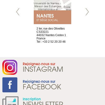
NEUVE
NANTES
GENÈV
ET SIÈGE SOCIAL
a-shop
2 ter, rue des Olivettes
rue de Montc
el, 106
CS33221
1207 Genèv
neuve
44032 Nantes Cedex 1
Suisse
France
Tel : +41 22 
1 965 65 00
Tel : +33 2 52 20 20 46
Rejoignez-nous sur
INSTAGRAM
Rejoignez-nous sur
FACEBOOK
Inscription
NEWSLETTER