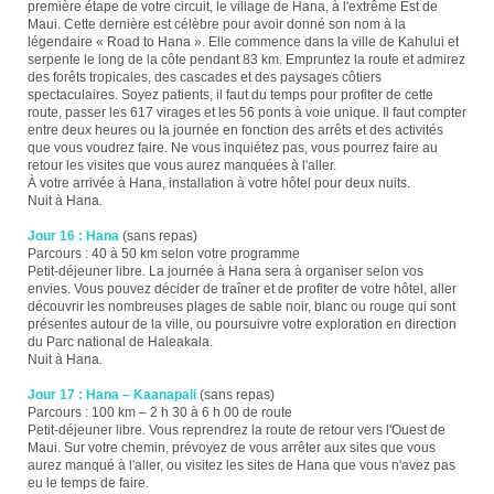
première étape de votre circuit, le village de Hana, à l'extrême Est de
Maui. Cette dernière est célèbre pour avoir donné son nom à la
légendaire « Road to Hana ». Elle commence dans la ville de Kahului et
serpente le long de la côte pendant 83 km. Empruntez la route et admirez
des forêts tropicales, des cascades et des paysages côtiers
spectaculaires. Soyez patients, il faut du temps pour profiter de cette
route, passer les 617 virages et les 56 ponts à voie unique. Il faut compter
entre deux heures ou la journée en fonction des arrêts et des activités
que vous voudrez faire. Ne vous inquiétez pas, vous pourrez faire au
retour les visites que vous aurez manquées à l'aller.
À votre arrivée à Hana, installation à votre hôtel pour deux nuits.
Nuit à Hana.
Jour 16 : Hana
(sans repas)
Parcours : 40 à 50 km selon votre programme
Petit-déjeuner libre. La journée à Hana sera à organiser selon vos
envies. Vous pouvez décider de traîner et de profiter de votre hôtel, aller
découvrir les nombreuses plages de sable noir, blanc ou rouge qui sont
présentes autour de la ville, ou poursuivre votre exploration en direction
du Parc national de Haleakala.
Nuit à Hana.
Jour 17 : Hana – Kaanapali
(sans repas)
Parcours : 100 km – 2 h 30 à 6 h 00 de route
Petit-déjeuner libre. Vous reprendrez la route de retour vers l'Ouest de
Maui. Sur votre chemin, prévoyez de vous arrêter aux sites que vous
aurez manqué à l'aller, ou visitez les sites de Hana que vous n'avez pas
eu le temps de faire.