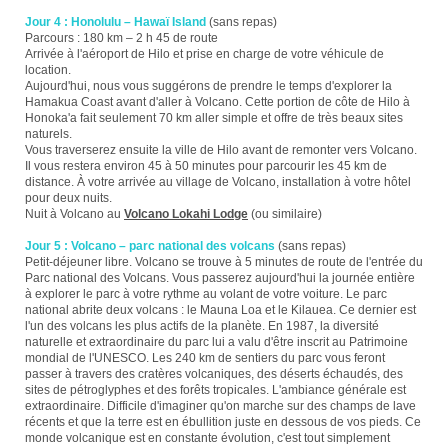
Jour 4 : Honolulu – Hawaï Island
(sans repas)
Parcours : 180 km – 2 h 45 de route
Arrivée à l'aéroport de Hilo et prise en charge de votre véhicule de
location.
Aujourd'hui, nous vous suggérons de prendre le temps d'explorer la
Hamakua Coast avant d'aller à Volcano. Cette portion de côte de Hilo à
Honoka'a fait seulement 70 km aller simple et offre de très beaux sites
naturels.
Vous traverserez ensuite la ville de Hilo avant de remonter vers Volcano.
Il vous restera environ 45 à 50 minutes pour parcourir les 45 km de
distance. À votre arrivée au village de Volcano, installation à votre hôtel
pour deux nuits.
Nuit à Volcano au
Volcano Lokahi Lodge
(ou similaire)
Jour 5 : Volcano – parc national des volcans
(sans repas)
Petit-déjeuner libre. Volcano se trouve à 5 minutes de route de l'entrée du
Parc national des Volcans. Vous passerez aujourd'hui la journée entière
à explorer le parc à votre rythme au volant de votre voiture. Le parc
national abrite deux volcans : le Mauna Loa et le Kilauea. Ce dernier est
l'un des volcans les plus actifs de la planète. En 1987, la diversité
naturelle et extraordinaire du parc lui a valu d'être inscrit au Patrimoine
mondial de l'UNESCO. Les 240 km de sentiers du parc vous feront
passer à travers des cratères volcaniques, des déserts échaudés, des
sites de pétroglyphes et des forêts tropicales. L'ambiance générale est
extraordinaire. Difficile d'imaginer qu'on marche sur des champs de lave
récents et que la terre est en ébullition juste en dessous de vos pieds. Ce
monde volcanique est en constante évolution, c'est tout simplement