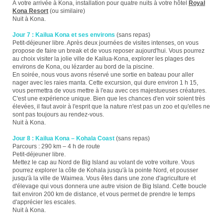
À votre arrivée à Kona, installation pour quatre nuits à votre hôtel
Royal
Kona Resort
(ou similaire)
Nuit à Kona.
Jour 7 : Kailua Kona et ses environs
(sans repas)
Petit-déjeuner libre. Après deux journées de visites intenses, on vous
propose de faire un break et de vous reposer aujourd'hui. Vous pourrez
au choix visiter la jolie ville de Kailua-Kona, explorer les plages des
environs de Kona, ou lézarder au bord de la piscine.
En soirée, nous vous avons réservé une sortie en bateau pour aller
nager avec les raies manta. Cette excursion, qui dure environ 1 h 15,
vous permettra de vous mettre à l'eau avec ces majestueuses créatures.
C'est une expérience unique. Bien que les chances d'en voir soient très
élevées, il faut avoir à l'esprit que la nature n'est pas un zoo et qu'elles ne
sont pas toujours au rendez-vous.
Nuit à Kona.
Jour 8 : Kailua Kona – Kohala Coast
(sans repas)
Parcours : 290 km – 4 h de route
Petit-déjeuner libre.
Mettez le cap au Nord de Big Island au volant de votre voiture. Vous
pourrez explorer la côte de Kohala jusqu'à la pointe Nord, et pousser
jusqu'à la ville de Waimea. Vous êtes dans une zone d'agriculture et
d'élevage qui vous donnera une autre vision de Big Island. Cette boucle
fait environ 200 km de distance, et vous permet de prendre le temps
d'apprécier les escales.
Nuit à Kona.