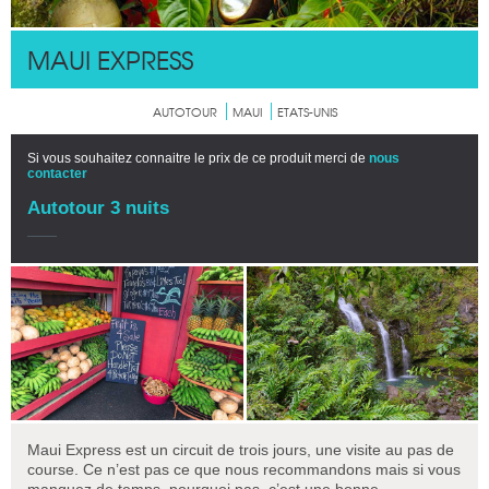
MAUI EXPRESS
AUTOTOUR
MAUI
ETATS-UNIS
Si vous souhaitez connaitre le prix de ce produit merci de
nous
contacter
Autotour 3 nuits
Maui Express est un circuit de trois jours, une visite au pas de
course. Ce n’est pas ce que nous recommandons mais si vous
manquez de temps, pourquoi pas, c’est une bonne