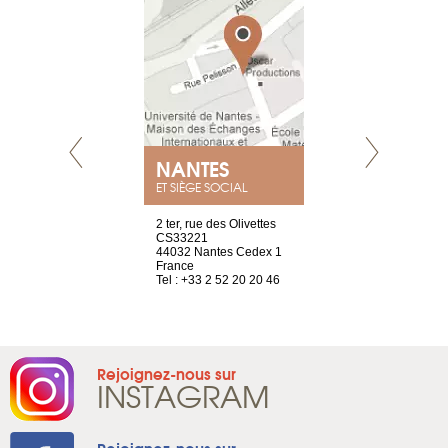
NEUVE
NANTES
GENÈV
ET SIÈGE SOCIAL
a-shop
2 ter, rue des Olivettes
rue de Montc
el, 106
CS33221
1207 Genèv
neuve
44032 Nantes Cedex 1
Suisse
France
Tel : +41 22 
1 965 65 00
Tel : +33 2 52 20 20 46
Rejoignez-nous sur
INSTAGRAM
Rejoignez-nous sur