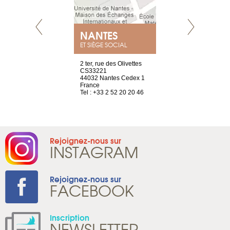
NEUVE
NANTES
GENÈV
ET SIÈGE SOCIAL
a-shop
2 ter, rue des Olivettes
rue de Montc
el, 106
CS33221
1207 Genèv
neuve
44032 Nantes Cedex 1
Suisse
France
Tel : +41 22 
1 965 65 00
Tel : +33 2 52 20 20 46
Rejoignez-nous sur
INSTAGRAM
Rejoignez-nous sur
FACEBOOK
Inscription
NEWSLETTER