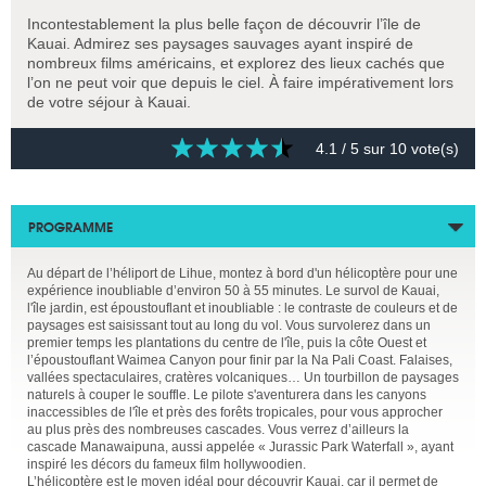
Incontestablement la plus belle façon de découvrir l’île de
Kauai. Admirez ses paysages sauvages ayant inspiré de
nombreux films américains, et explorez des lieux cachés que
l’on ne peut voir que depuis le ciel. À faire impérativement lors
de votre séjour à Kauai.
4.1
/ 5 sur
10
vote(s)
PROGRAMME
Au départ de l’héliport de Lihue, montez à bord d'un hélicoptère pour une
expérience inoubliable d’environ 50 à 55 minutes. Le survol de Kauai,
l'île jardin, est époustouflant et inoubliable : le contraste de couleurs et de
paysages est saisissant tout au long du vol. Vous survolerez dans un
premier temps les plantations du centre de l'île, puis la côte Ouest et
l’époustouflant Waimea Canyon pour finir par la Na Pali Coast. Falaises,
vallées spectaculaires, cratères volcaniques… Un tourbillon de paysages
naturels à couper le souffle. Le pilote s'aventurera dans les canyons
inaccessibles de l'île et près des forêts tropicales, pour vous approcher
au plus près des nombreuses cascades. Vous verrez d’ailleurs la
cascade Manawaipuna, aussi appelée « Jurassic Park Waterfall », ayant
inspiré les décors du fameux film hollywoodien.
L’hélicoptère est le moyen idéal pour découvrir Kauai, car il permet de