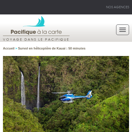
NOS AGENCES
VOYAGE DANS LE PACIFIQUE
Accueil
>
Survol en hélicoptère de Kauai : 50 minutes