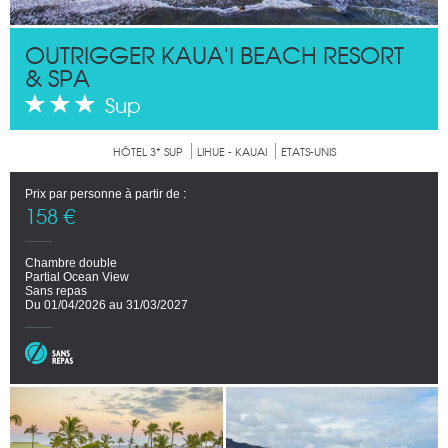
OUTRIGGER KAUA'I BEACH RESORT
& SPA
Sup
HÔTEL 3* SUP
LIHUE - KAUAI
ETATS-UNIS
Prix par personne à partir de :
158 €
Chambre double
Partial Ocean View
Sans repas
Du 01/04/2026 au 31/03/2027