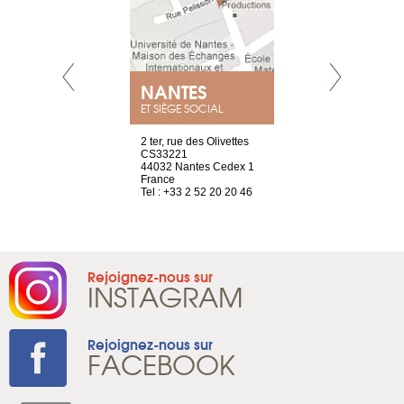
NEUVE
NANTES
GENÈV
ET SIÈGE SOCIAL
a-shop
2 ter, rue des Olivettes
rue de Montc
el, 106
CS33221
1207 Genèv
neuve
44032 Nantes Cedex 1
Suisse
France
Tel : +41 22 
1 965 65 00
Tel : +33 2 52 20 20 46
Rejoignez-nous sur
INSTAGRAM
Rejoignez-nous sur
FACEBOOK