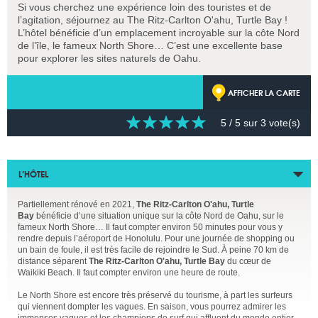
Si vous cherchez une expérience loin des touristes et de
l’agitation, séjournez au The Ritz-Carlton O'ahu, Turtle Bay !
L’hôtel bénéficie d’un emplacement incroyable sur la côte Nord
de l’île, le fameux North Shore… C’est une excellente base
pour explorer les sites naturels de Oahu.
AFFICHER LA CARTE
5
/ 5 sur
3
vote(s)
L’HÔTEL
Partiellement rénové en 2021,
The Ritz-Carlton O'ahu, Turtle
Bay
bénéficie d’une situation unique sur la côte Nord de Oahu, sur le
fameux North Shore… Il faut compter environ 50 minutes pour vous y
rendre depuis l’aéroport de Honolulu. Pour une journée de shopping ou
un bain de foule, il est très facile de rejoindre le Sud. À peine 70 km de
distance séparent
The Ritz-Carlton O'ahu, Turtle Bay
du cœur de
Waikiki Beach. Il faut compter environ une heure de route.
Le North Shore est encore très préservé du tourisme, à part les surfeurs
qui viennent dompter les vagues. En saison, vous pourrez admirer les
immenses vagues et les champions de surf qui affluent du monde entier