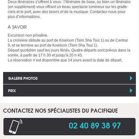
Deux itinéraires s’offrent à vous : l’itinéraire de base, ou bien un itinéraire
(en supplément) vous offrant un beau spectacle lumineux sur les gratte-
ciels et le port, avec des lasers et de la musique. Contactez-nous pour
plus d’informations.
À SAVOIR
Excursion non privative.
La croisière débute au port de Kowloon (Tsim Sha Tsui 1) ou de Central
9, et se termine au port de Kowloon (Tsim Sha Tsui 1).
Départ quotidien sauf les jours fériés. Quatre départs sont prévus dans la
soirée, à partir de 17 h 30 et jusqu’à 20 h 45.
La réservation n’est disponible que 14 jours avant la date de départ.
GALERIE PHOTOS
PRIX
CONTACTEZ NOS SPÉCIALISTES DU PACIFIQUE
02 40 89 38 97
.