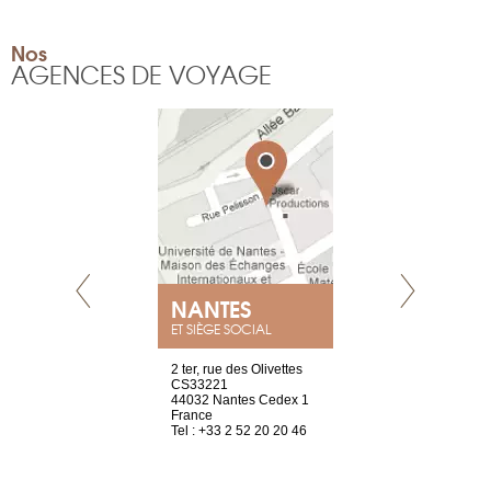
Nos
AGENCES DE VOYAGE
NEUVE
NANTES
GENÈV
ET SIÈGE SOCIAL
a-shop
2 ter, rue des Olivettes
rue de Montc
el, 106
CS33221
1207 Genèv
neuve
44032 Nantes Cedex 1
Suisse
France
Tel : +41 22 
1 965 65 00
Tel : +33 2 52 20 20 46