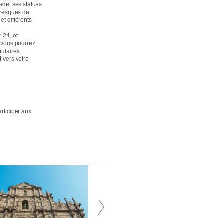
çade, ses statues
toresques de
t différents
 24, et
, vous pourrez
ulaires.
 vers votre
rticiper aux