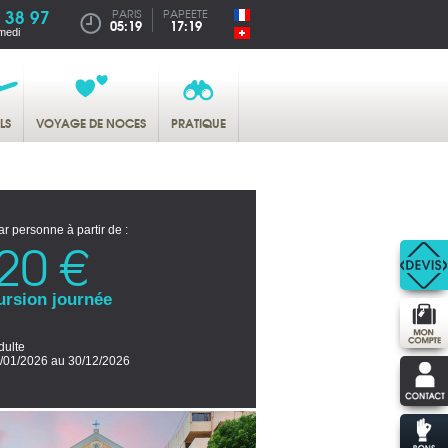
 38 97
PARIS
PAPEETE
05:19
17:19
medi
LS
VOYAGE DE NOCES
PRATIQUE
ar personne à partir de :
20 €
ursion journée
dulte
/01/2026 au 30/12/2026