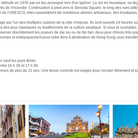
ut détruite en 1835 par un feu provoqué lors d'un typhon. Le sol en mosaïque, sa fa
vés de l'incendie. Continuation à pied vers le Senoda Square, le long des rues pit
de l'UNESCO, elles rassemblent de nombreux ateliers artisanaux, des boutiques, e
e par l'un des multiples casinos de la ville s'impose. Ils sont ouverts 24 heures sur
 à des jeux classiques ou traditionnels de la culture asiatique. Si vous le souhaitez
erver discrètement les joueurs de dai siu ou de fan tan, deux jeux chinois très pop
journée et embarquement pour votre ferry à destination de Hong Kong, puis transfert
 sauf les jours fériés.
ntre 16 h 30 et 17 h 00.
nnes de plus de 21 ans. Une tenue correcte est exigée pour circuler librement et pa