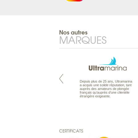
Nos autres
MARQUES
Maldives à la Carte propose tous
Depuis plus de 25 ans, Ultramarina
les types de voyages aux Maldives,
a acquis une solide réputation, tant
en séjour ou en croisière, pour des
auprès des amateurs de plongée
couples, des vacances en famille ou
français qu’auprès d’une clientèle
individuels amateurs de croisière.
étrangère exigeante.
Une sélection d’îles et hôtels, fruit
d’un travail rigoureux, pour offrir le
meilleur des Maldives.
CERTIFICATS