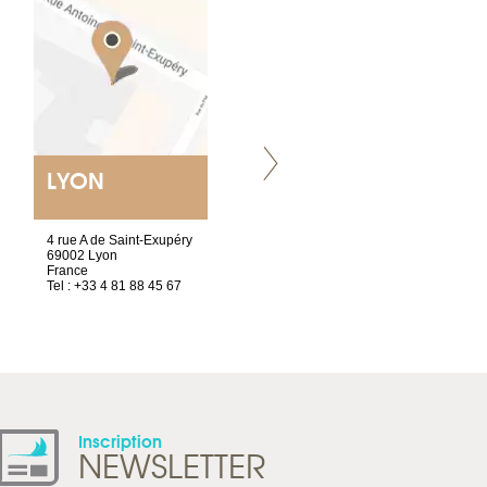
LYON
VILLENEUVE
4 rue A de Saint-Exupéry
Chez Scuba-shop
69002 Lyon
Route d’Arvel, 106
France
1844 Villeneuve
Tel : +33 4 81 88 45 67
Suisse
Tel : +41 21 965 65 00
Inscription
NEWSLETTER