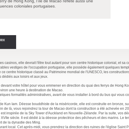
rry de Hong Kong, l’île de Macao reflète aussi une
fluences coloniales portugaises.
PRIX
casinos, elle devrait l'être tout autant pour son centre historique colonial, et sa c
rables vestiges de l'occupation portugaise, elle possède également quelques templ
de ce centre historique classé au Patrimoine mondial de l'UNESCO, les constructio
s dédiés aux loisirs et aux jeux.
 devant votre hôtel pour vous emmener en direction du quai des ferrys de Hong Ko
iron une heure à destination de Macao.
uelques formalités administratives, avant de vous installer à bord du bus qui vous c
.
 de Kun Iam. Déesse bouddhiste de la miséricorde, elle est construite en bronze, su
n de là, vous rejoindrez la tour de Macao dont la construction a été achevée en 2
 est inspirée de la Sky Tower d'Auckland en Nouvelle-Zélande. Par la suite, vos d
VIIe siècle. Il est dédié à la déesse protectrice des pêcheurs et des marins. Le te
t de la dynastie des Ming.
rant local. Cet après-midi, vous prendrez la direction des ruines de l'église Saint P