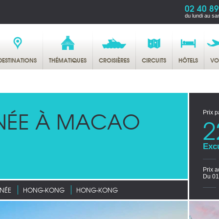
02 40 89
du lundi au sa
DESTINATIONS
THÉMATIQUES
CROISIÈRES
CIRCUITS
HÔTELS
VO
NÉE À MACAO
Prix p
2
Exc
Prix a
Du 01
NÉE
HONG-KONG
HONG-KONG