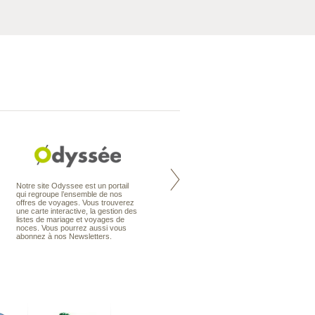
Nouvelle-Zélande à la carte
Notre site Odyssee est un portail
organise votre séjour en Nouvelle-
qui regroupe l’ensemble de nos
Zélande, en circuit, en autotour ou
offres de voyages. Vous trouverez
en voyage sur mesure. Nos
une carte interactive, la gestion des
conseillers en voyage sont des
listes de mariage et voyages de
spécialistes de ce pays qu’ils
noces. Vous pourrez aussi vous
connaissent presque comme leur
abonnez à nos Newsletters.
poche.