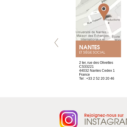
VILLENEUVE
NANTES
ET SIÈGE SOCIAL
Chez Scuba-shop
2 ter, rue des Olivettes
Route d’Arvel, 106
CS33221
1844 Villeneuve
44032 Nantes Cedex 1
Suisse
France
Tel : +41 21 965 65 00
Tel : +33 2 52 20 20 46
Rejoignez-nous sur
INSTAGR