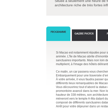
Située à seulement une heure de fe
architecture riche de très fortes in
PROGRAMME
GALERIE PHOTOS
Si Macao est notamment réputée pour ses 
animée. L'île de Macao abrite d'innomb
sanctuaires importants. Mais non loin 
multiplient, à l'image des hôtels délirant
Ce matin, un car passera vous chercher
Embarquement pour une traversée d’env
À votre arrivée, il vous faudra passer q
différents lieux remarquables de Macao
Vous découvrirez tout d’abord la statue
promontoire avancé dans la mer. Non loi
hauteur de 338 mètres, son architecture
mèneront vers le temple A-Ma datant du X
composé de différents sanctuaires datan
Arrêt pour votre déjeuner dans un restau