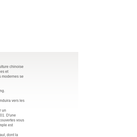
ulture chinoise
es et
ns modernes se
ng.
onduira vers les
r un
001. D'une
écouvertes vous
mple est
aul, dont la