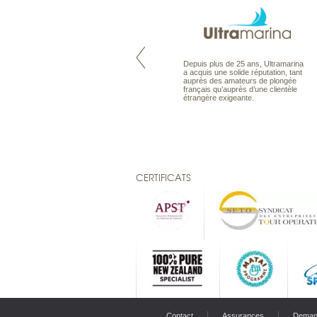
Maldives à la Carte propose tous
Depuis plus de 25 ans, Ultramarina
les types de voyages aux Maldives,
a acquis une solide réputation, tant
en séjour ou en croisière, pour des
auprès des amateurs de plongée
couples, des vacances en famille ou
français qu’auprès d’une clientèle
individuels amateurs de croisière.
étrangère exigeante.
Une sélection d’îles et hôtels, fruit
d’un travail rigoureux, pour offrir le
meilleur des Maldives.
CERTIFICATS
Contact
Assurances
Deman