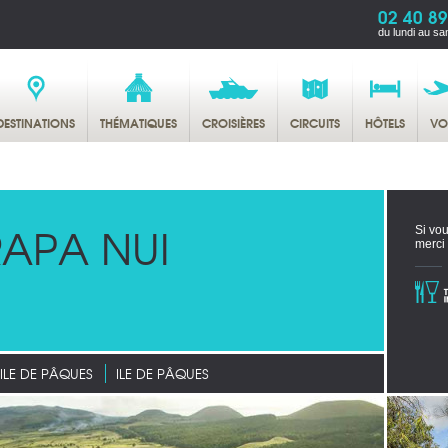
02 40 89
du lundi au sa
DESTINATIONS
THÉMATIQUES
CROISIÈRES
CIRCUITS
HÔTELS
VO
APA NUI
Si vou
merci
ILE DE PÂQUES
ILE DE PÂQUES