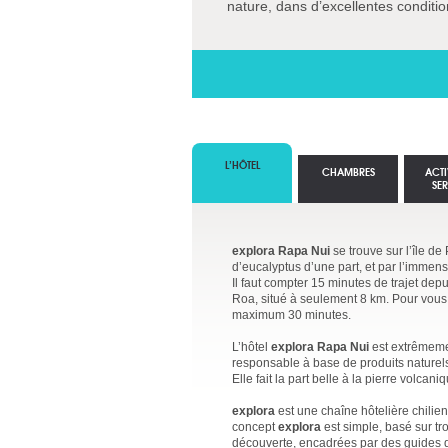
nature, dans d’excellentes conditio
L’HÔTEL
CHAMBRES
ACTI
SE
explora Rapa Nui
se trouve sur l’île de
d’eucalyptus d’une part, et par l’immens
Il faut compter 15 minutes de trajet de
Roa, situé à seulement 8 km. Pour vous 
maximum 30 minutes.
L’hôtel
explora Rapa Nui
est extrêmemen
responsable à base de produits naturels
Elle fait la part belle à la pierre volcan
explora
est une chaîne hôtelière chilie
concept
explora
est simple, basé sur tr
découverte, encadrées par des guides de 