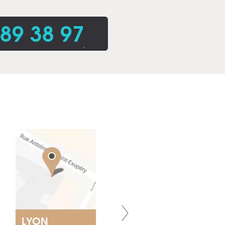
 89 38 97
.
LYON
VILLENEUVE