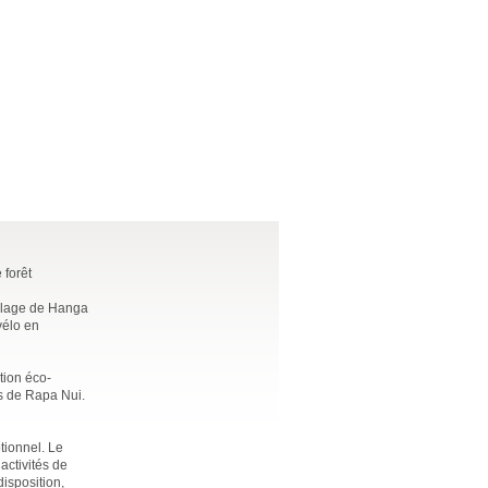
 forêt
illage de Hanga
vélo en
tion éco-
ts de Rapa Nui.
tionnel. Le
activités de
disposition,