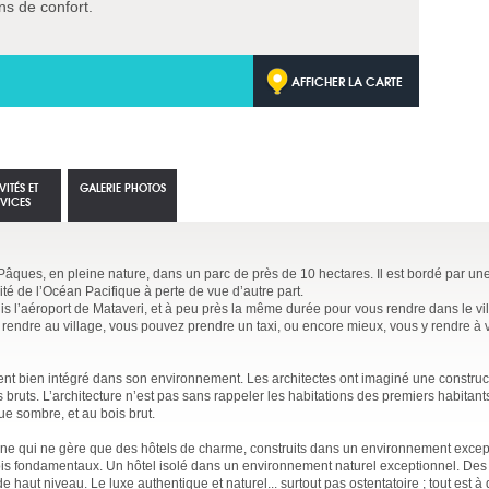
ns de confort.
AFFICHER LA CARTE
VITÉS ET
GALERIE PHOTOS
RVICES
 Pâques, en pleine nature, dans un parc de près de 10 hectares. Il est bordé par une
ité de l’Océan Pacifique à perte de vue d’autre part.
puis l’aéroport de Mataveri, et à peu près la même durée pour vous rendre dans le v
rendre au village, vous pouvez prendre un taxi, ou encore mieux, vous y rendre à 
t bien intégré dans son environnement. Les architectes ont imaginé une construc
 bruts. L’architecture n’est pas sans rappeler les habitations des premiers habitan
ique sombre, et au bois brut.
nne qui ne gère que des hôtels de charme, construits dans un environnement excep
ois fondamentaux. Un hôtel isolé dans un environnement naturel exceptionnel. Des 
haut niveau. Le luxe authentique et naturel... surtout pas ostentatoire ; tout est à 