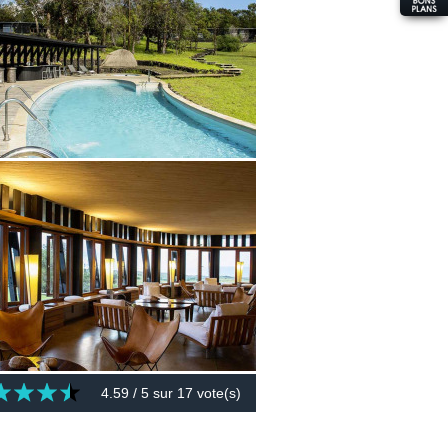
4.59
/ 5 sur
17
vote(s)