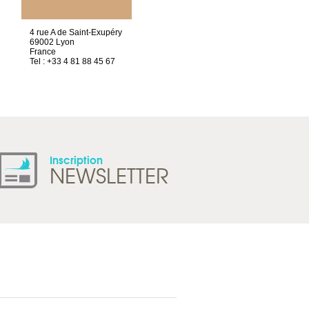
4 rue A de Saint-Exupéry
Chez Scuba-shop
69002 Lyon
Route d’Arvel, 106
France
1844 Villeneuve
Tel : +33 4 81 88 45 67
Suisse
Tel : +41 21 965 65 00
Inscription
NEWSLETTER