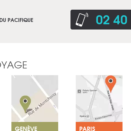
02 40
 DU PACIFIQUE
OYAGE
GENÈVE
PARIS