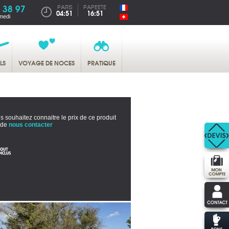
 38 97
PARIS
PAPEETE
04:51
16:51
medi
LS
VOYAGE DE NOCES
PRATIQUE
s souhaitez connaitre le prix de ce produit
 de
nous contacter