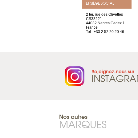
ET SIÈGE SOCIAL
Chez Scuba-shop
2 ter, rue des Olivettes
Route d’Arvel, 106
CS33221
1844 Villeneuve
44032 Nantes Cedex 1
Suisse
France
Tel : +41 21 965 65 00
Tel : +33 2 52 20 20 46
Rejoignez-nous sur
INSTAGR
Nos autres
MARQUES