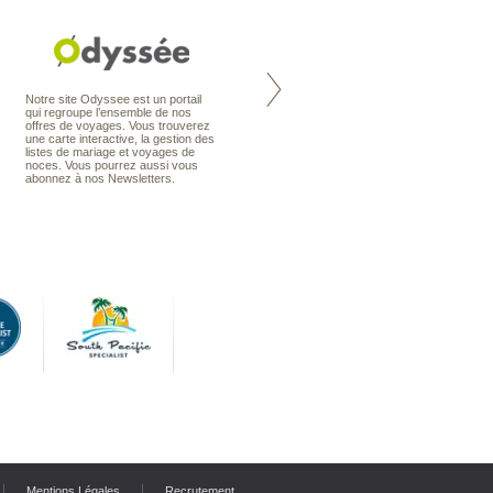
Nouvelle-Zélande à la carte
Notre site Odyssee est un portail
organise votre séjour en Nouvelle-
qui regroupe l’ensemble de nos
Zélande, en circuit, en autotour ou
offres de voyages. Vous trouverez
en voyage sur mesure. Nos
une carte interactive, la gestion des
conseillers en voyage sont des
listes de mariage et voyages de
spécialistes de ce pays qu’ils
noces. Vous pourrez aussi vous
connaissent presque comme leur
abonnez à nos Newsletters.
poche.
Mentions Légales
Recrutement