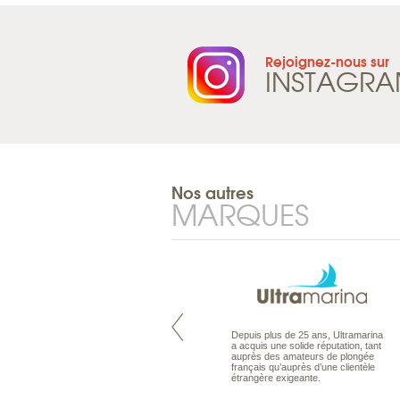
Rejoignez-nous sur
INSTAGR
Nos autres
MARQUES
Maldives à la Carte propose tous
Depuis plus de 25 ans, Ultramarina
les types de voyages aux Maldives,
a acquis une solide réputation, tant
en séjour ou en croisière, pour des
auprès des amateurs de plongée
couples, des vacances en famille ou
français qu’auprès d’une clientèle
individuels amateurs de croisière.
étrangère exigeante.
Une sélection d’îles et hôtels, fruit
d’un travail rigoureux, pour offrir le