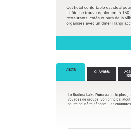
Cet hôtel confortable est idéal pou
L’hôtel se trouve également à 150
restaurants, cafés et bars de la vil
organisés avec un dîner Hangi acc
L’HÔTEL
CHAMBRES
ACTI
SE
Le
Sudima Lake Rotorua
est le plus g
voyages de groupe. Son principal atout es
soufre peut être gênante. Les chambres 