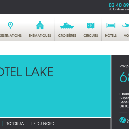
02 40 89
du lundi au sa
DESTINATIONS
THÉMATIQUES
CROISIÈRES
CIRCUITS
HÔTELS
VO
TEL LAKE
Prix p
6
Chamb
Supér
Sans 
Du 01
ROTORUA
ILE DU NORD