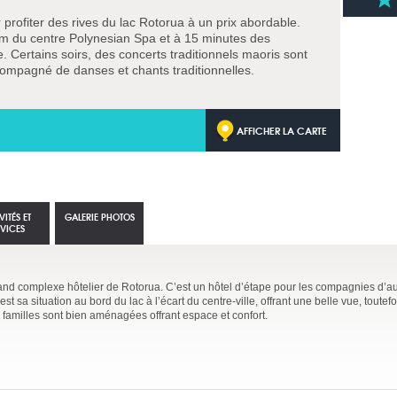
r profiter des rives du lac Rotorua à un prix abordable.
 m du centre Polynesian Spa et à 15 minutes des
le. Certains soirs, des concerts traditionnels maoris sont
ompagné de danses et chants traditionnelles.
AFFICHER LA CARTE
VITÉS ET
GALERIE PHOTOS
RVICES
rand complexe hôtelier de Rotorua. C’est un hôtel d’étape pour les compagnies d’a
t sa situation au bord du lac à l’écart du centre-ville, offrant une belle vue, toutefo
familles sont bien aménagées offrant espace et confort.