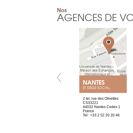
Nos
AGENCES DE V
VILLENEUVE
NANTES
ET SIÈGE SOCIAL
Chez Scuba-shop
2 ter, rue des Olivettes
Route d’Arvel, 106
CS33221
1844 Villeneuve
44032 Nantes Cedex 1
Suisse
France
Tel : +41 21 965 65 00
Tel : +33 2 52 20 20 46