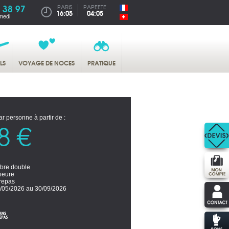
 38 97
PARIS
PAPEETE
16:05
04:05
medi
LS
VOYAGE DE NOCES
PRATIQUE
ar personne à partir de :
8 €
re double
ieure
repas
/05/2026 au 30/09/2026