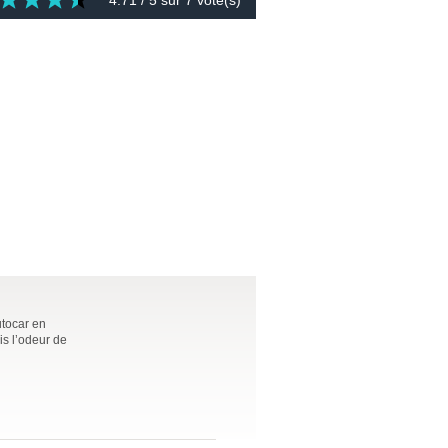
4.71
/ 5 sur
7
vote(s)
utocar en
is l’odeur de