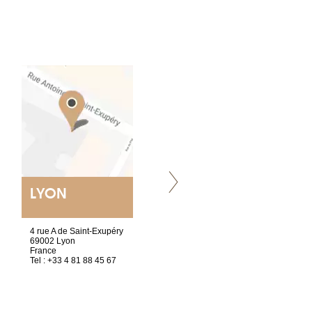
LYON
VILLENEUVE
4 rue A de Saint-Exupéry
Chez Scuba-shop
69002 Lyon
Route d’Arvel, 106
France
1844 Villeneuve
Tel : +33 4 81 88 45 67
Suisse
Tel : +41 21 965 65 00