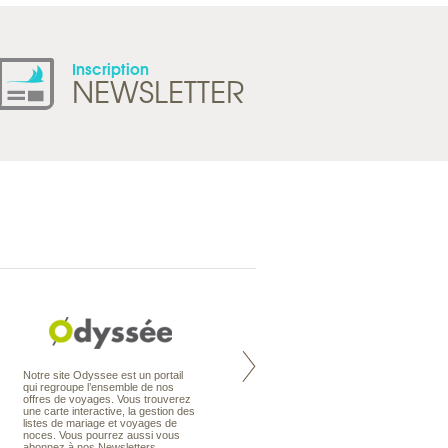
Inscription
NEWSLETTER
Nouvelle-Zélande à la carte
Notre site Odyssee est un portail
organise votre séjour en Nouvelle-
qui regroupe l’ensemble de nos
Zélande, en circuit, en autotour ou
offres de voyages. Vous trouverez
en voyage sur mesure. Nos
une carte interactive, la gestion des
conseillers en voyage sont des
listes de mariage et voyages de
spécialistes de ce pays qu’ils
noces. Vous pourrez aussi vous
connaissent presque comme leur
abonnez à nos Newsletters.