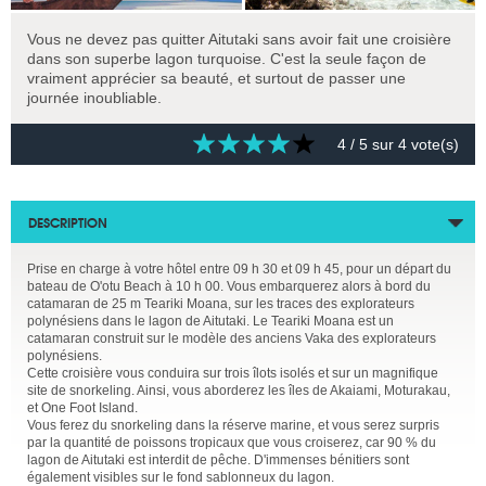
Vous ne devez pas quitter Aitutaki sans avoir fait une croisière
dans son superbe lagon turquoise. C'est la seule façon de
vraiment apprécier sa beauté, et surtout de passer une
journée inoubliable.
4
/ 5 sur
4
vote(s)
DESCRIPTION
Prise en charge à votre hôtel entre 09 h 30 et 09 h 45, pour un départ du
bateau de O'otu Beach à 10 h 00. Vous embarquerez alors à bord du
catamaran de 25 m Teariki Moana, sur les traces des explorateurs
polynésiens dans le lagon de Aitutaki. Le Teariki Moana est un
catamaran construit sur le modèle des anciens Vaka des explorateurs
polynésiens.
Cette croisière vous conduira sur trois îlots isolés et sur un magnifique
site de snorkeling. Ainsi, vous aborderez les îles de Akaiami, Moturakau,
et One Foot Island.
Vous ferez du snorkeling dans la réserve marine, et vous serez surpris
par la quantité de poissons tropicaux que vous croiserez, car 90 % du
lagon de Aitutaki est interdit de pêche. D'immenses bénitiers sont
également visibles sur le fond sablonneux du lagon.