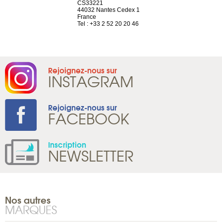
el, 106
CS33221
1207 Genèv
neuve
44032 Nantes Cedex 1
Suisse
France
Tel : +41 22 
1 965 65 00
Tel : +33 2 52 20 20 46
Rejoignez-nous sur
INSTAGRAM
Rejoignez-nous sur
FACEBOOK
Inscription
NEWSLETTER
Nos autres
MARQUES