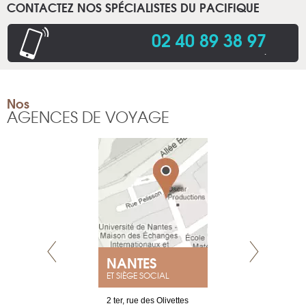
CONTACTEZ NOS SPÉCIALISTES DU PACIFIQUE
02 40 89 38 97
.
Nos
AGENCES DE VOYAGE
NEUVE
NANTES
GENÈV
ET SIÈGE SOCIAL
a-shop
2 ter, rue des Olivettes
rue de Montc