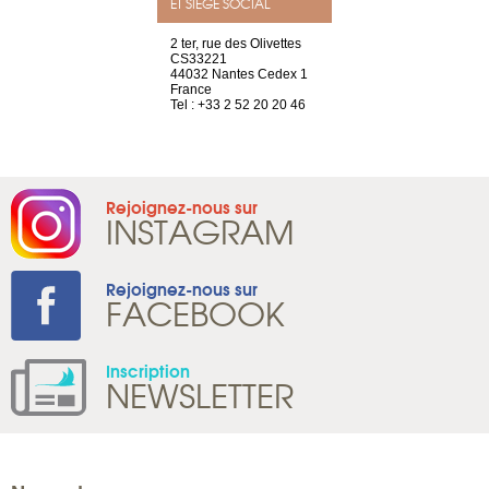
ET SIÈGE SOCIAL
a-shop
2 ter, rue des Olivettes
rue de Montc
el, 106
CS33221
1207 Genèv
neuve
44032 Nantes Cedex 1
Suisse
France
Tel : +41 22 
1 965 65 00
Tel : +33 2 52 20 20 46
Rejoignez-nous sur
INSTAGRAM
Rejoignez-nous sur
FACEBOOK
Inscription
NEWSLETTER