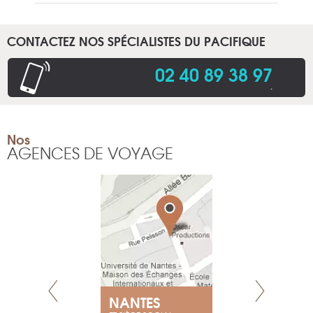
CONTACTEZ NOS SPÉCIALISTES DU PACIFIQUE
02 40 89 38 97
.
Nos
AGENCES DE VOYAGE
NEUVE
NANTES
GENÈV