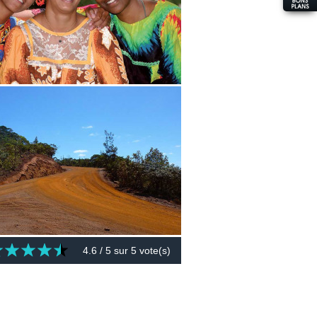
4.6
/ 5 sur
5
vote(s)