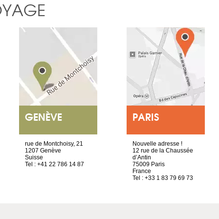
OYAGE
GENÈVE
PARIS
rue de Montchoisy, 21
Nouvelle adresse !
1207 Genève
12 rue de la Chaussée
Suisse
d’Antin
Tel : +41 22 786 14 87
75009 Paris
France
Tel : +33 1 83 79 69 73