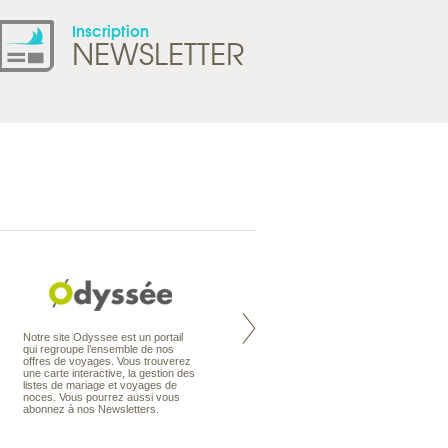
Inscription
NEWSLETTER
Nouvelle-Zélande à la carte
Notre site Odyssee est un portail
organise votre séjour en Nouvelle-
qui regroupe l’ensemble de nos
Zélande, en circuit, en autotour ou
offres de voyages. Vous trouverez
en voyage sur mesure. Nos
une carte interactive, la gestion des
conseillers en voyage sont des
listes de mariage et voyages de
spécialistes de ce pays qu’ils
noces. Vous pourrez aussi vous
connaissent presque comme leur
abonnez à nos Newsletters.
poche.