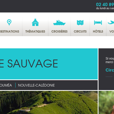
02 40 89
du lundi au sa
DESTINATIONS
THÉMATIQUES
CROISIÈRES
CIRCUITS
HÔTELS
VO
E SAUVAGE
Si vou
merci
Circ
OUMÉA
NOUVELLE-CALÉDONIE