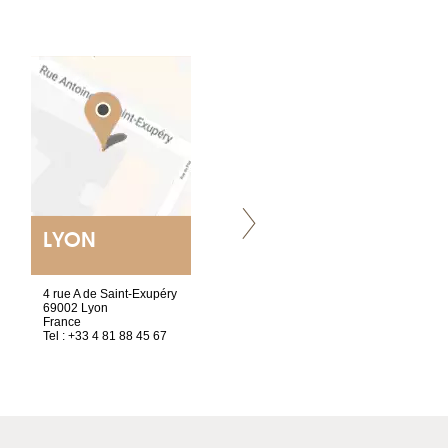
LYON
VILLENEUVE
4 rue A de Saint-Exupéry
Chez Scuba-shop
69002 Lyon
Route d’Arvel, 106
France
1844 Villeneuve
Tel : +33 4 81 88 45 67
Suisse
Tel : +41 21 965 65 00