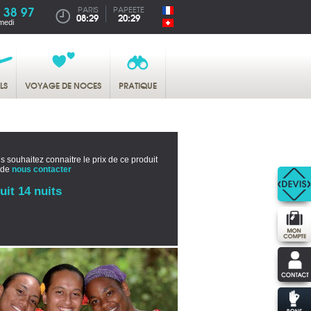
 38 97
PARIS
PAPEETE
08:29
20:29
medi
LS
VOYAGE DE NOCES
PRATIQUE
s souhaitez connaitre le prix de ce produit
 de
nous contacter
uit 14 nuits