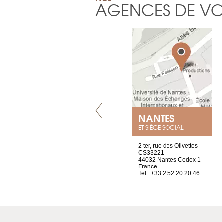
AGENCES DE V
VILLENEUVE
NANTES
ET SIÈGE SOCIAL
Chez Scuba-shop
2 ter, rue des Olivettes
Route d’Arvel, 106
CS33221
1844 Villeneuve
44032 Nantes Cedex 1
Suisse
France
Tel : +41 21 965 65 00
Tel : +33 2 52 20 20 46