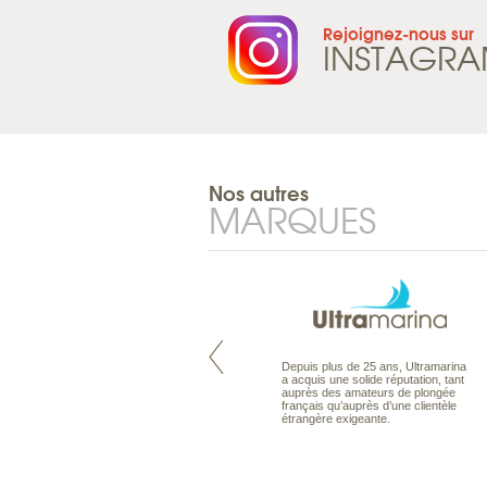
Rejoignez-nous sur
INSTAGR
Nos autres
MARQUES
Maldives à la Carte propose tous
Depuis plus de 25 ans, Ultramarina
les types de voyages aux Maldives,
a acquis une solide réputation, tant
en séjour ou en croisière, pour des
auprès des amateurs de plongée
couples, des vacances en famille ou
français qu’auprès d’une clientèle
individuels amateurs de croisière.
étrangère exigeante.
Une sélection d’îles et hôtels, fruit
d’un travail rigoureux, pour offrir le
meilleur des Maldives.