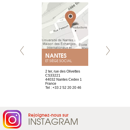
NEUVE
NANTES
GENÈV
ET SIÈGE SOCIAL
a-shop
2 ter, rue des Olivettes
rue de Montc
el, 106
CS33221
1207 Genèv
neuve
44032 Nantes Cedex 1
Suisse
France
Tel : +41 22 
1 965 65 00
Tel : +33 2 52 20 20 46
Rejoignez-nous sur
INSTAGRAM