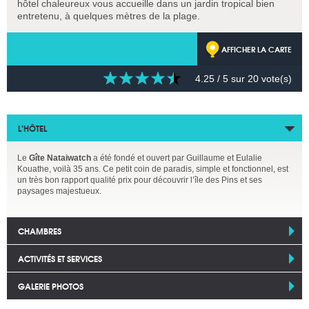
hôtel chaleureux vous accueille dans un jardin tropical bien
entretenu, à quelques mètres de la plage.
AFFICHER LA CARTE
4.25
/ 5 sur
20
vote(s)
L’HÔTEL
Le
Gîte Nataiwatch
a été fondé et ouvert par Guillaume et Eulalie
Kouathe, voilà 35 ans. Ce petit coin de paradis, simple et fonctionnel, est
un très bon rapport qualité prix pour découvrir l’île des Pins et ses
paysages majestueux.
CHAMBRES
ACTIVITÉS ET SERVICES
GALERIE PHOTOS