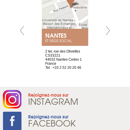
NEUVE
NANTES
GENÈV
ET SIÈGE SOCIAL
a-shop
2 ter, rue des Olivettes
rue de Montc
el, 106
CS33221
1207 Genèv
neuve
44032 Nantes Cedex 1
Suisse
France
Tel : +41 22 
1 965 65 00
Tel : +33 2 52 20 20 46
Rejoignez-nous sur
INSTAGRAM
Rejoignez-nous sur
FACEBOOK