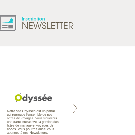
Inscription
NEWSLETTER
Nouvelle-Zélande à la carte
Notre site Odyssee est un portail
organise votre séjour en Nouvelle-
qui regroupe l’ensemble de nos
Zélande, en circuit, en autotour ou
offres de voyages. Vous trouverez
en voyage sur mesure. Nos
une carte interactive, la gestion des
conseillers en voyage sont des
listes de mariage et voyages de
spécialistes de ce pays qu’ils
noces. Vous pourrez aussi vous
connaissent presque comme leur
abonnez à nos Newsletters.