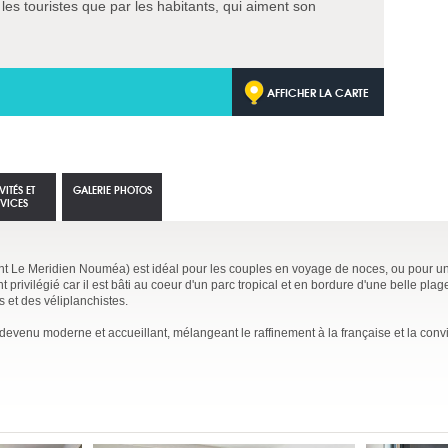
r les touristes que par les habitants, qui aiment son
AFFICHER LA CARTE
VITÉS ET
GALERIE PHOTOS
RVICES
nt
Le Meridien Nouméa)
est idéal pour les couples en voyage de noces, ou pour u
privilégié car il est bâti au coeur d'un parc tropical et en bordure d'une belle plag
s et des véliplanchistes.
devenu moderne et accueillant, mélangeant le raffinement à la française et la convi