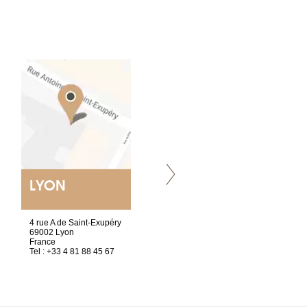
LYON
VILLENEUVE
4 rue A de Saint-Exupéry
Chez Scuba-shop
69002 Lyon
Route d’Arvel, 106
France
1844 Villeneuve
Tel : +33 4 81 88 45 67
Suisse
Tel : +41 21 965 65 00