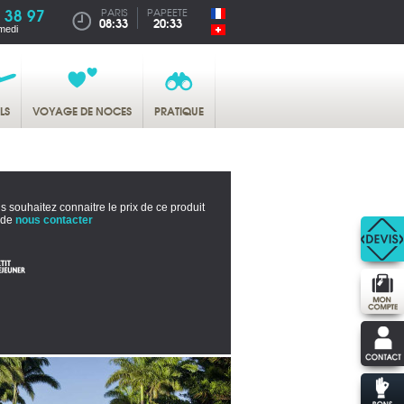
 38 97
PARIS
PAPEETE
08:33
20:33
medi
LS
VOYAGE DE NOCES
PRATIQUE
s souhaitez connaitre le prix de ce produit
 de
nous contacter