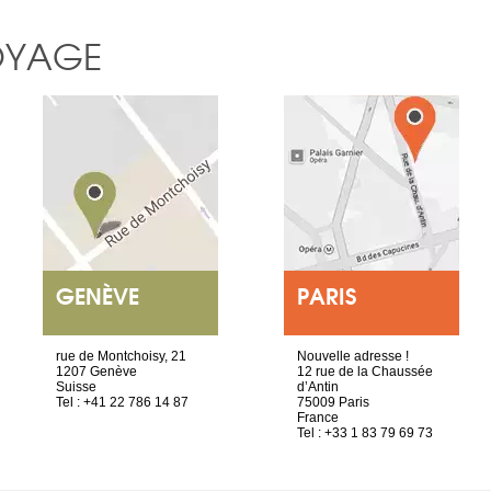
OYAGE
GENÈVE
PARIS
rue de Montchoisy, 21
Nouvelle adresse !
1207 Genève
12 rue de la Chaussée
Suisse
d’Antin
Tel : +41 22 786 14 87
75009 Paris
France
Tel : +33 1 83 79 69 73