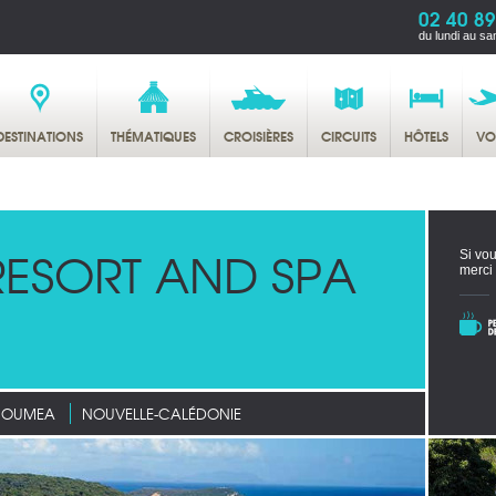
02 40 89
du lundi au sa
DESTINATIONS
THÉMATIQUES
CROISIÈRES
CIRCUITS
HÔTELS
VO
ESORT AND SPA
Si vou
merci
NOUMEA
NOUVELLE-CALÉDONIE