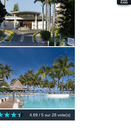
4.89
/ 5 sur
28
vote(s)