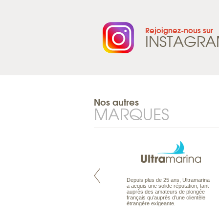
Rejoignez-nous sur
INSTAGR
Nos autres
MARQUES
Maldives à la Carte propose tous
Depuis plus de 25 ans, Ultramarina
les types de voyages aux Maldives,
a acquis une solide réputation, tant
en séjour ou en croisière, pour des
auprès des amateurs de plongée
couples, des vacances en famille ou
français qu’auprès d’une clientèle
individuels amateurs de croisière.
étrangère exigeante.
Une sélection d’îles et hôtels, fruit
d’un travail rigoureux, pour offrir le