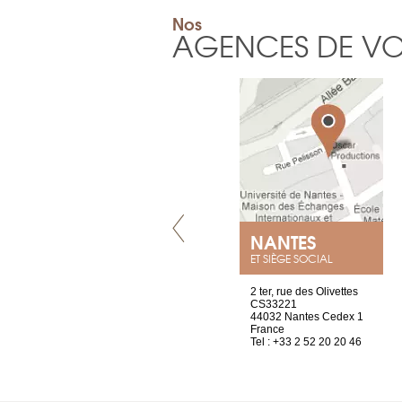
Nos
AGENCES DE V
VILLENEUVE
NANTES
ET SIÈGE SOCIAL
Chez Scuba-shop
2 ter, rue des Olivettes
Route d’Arvel, 106
CS33221
1844 Villeneuve
44032 Nantes Cedex 1
Suisse
France
Tel : +41 21 965 65 00
Tel : +33 2 52 20 20 46