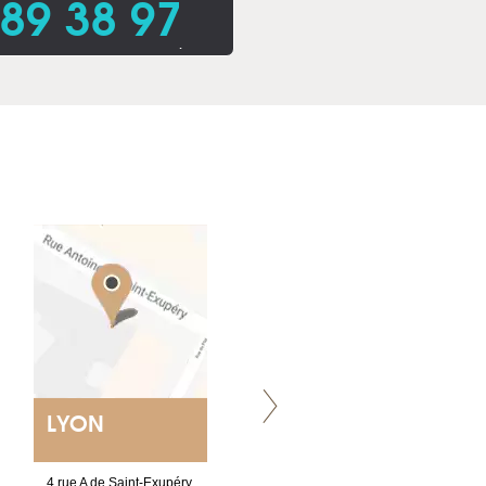
 89 38 97
.
LYON
VILLENEUVE
4 rue A de Saint-Exupéry
Chez Scuba-shop