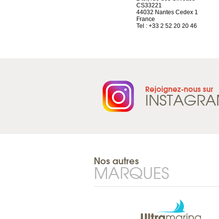
Route d’Arvel, 106
CS33221
1844 Villeneuve
44032 Nantes Cedex 1
Suisse
France
Tel : +41 21 965 65 00
Tel : +33 2 52 20 20 46
Rejoignez-nous sur
INSTAGR
Nos autres
MARQUES