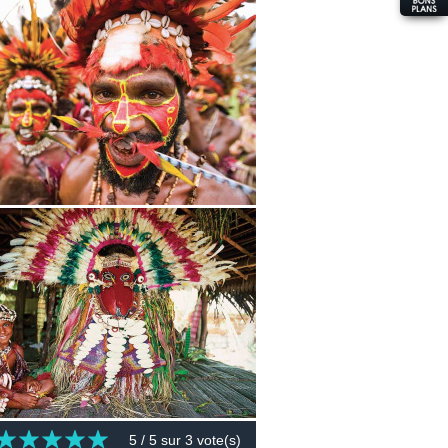
5
/ 5 sur
3
vote(s)