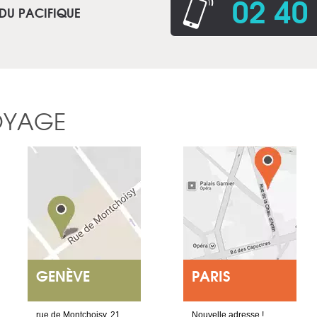
02 40
 DU PACIFIQUE
OYAGE
GENÈVE
PARIS
rue de Montchoisy, 21
Nouvelle adresse !