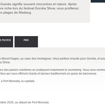
uinée signifie souvent rencontres et nature. Après
re riche lors du festival Goroka Show, vous profiterez
les plages de Madang.
IE PHOTOS
PRIX
 de Mount Hagen, au cœur des montagnes. Vous partirez ensuite pour Goroka, et ass
oka Show.
rez des plaisirs maritimes en pratiquant notamment le snorkeling. Vous vous rendr
 tribus qui vous offriront chants et danses traditionnels en guise de bienvenue.
à Port Moresby, la capitale.
embre 2026, au départ de Port Moresby.