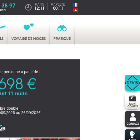
 38 97
PARIS
PAPEETE
12:11
00:11
medi
LS
VOYAGE DE NOCES
PRATIQUE
ar personne à partir de :
698 €
uit 11 nuits
re double
/09/2026 au 26/09/2026