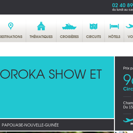
02 40 89
du lundi au sa
DESTINATIONS
THÉMATIQUES
CROISIÈRES
CIRCUITS
HÔTELS
VO
 GOROKA SHOW ET
Prix p
9
Circ
Chamb
Du 15
PAPOUASIE-NOUVELLE-GUINÉE