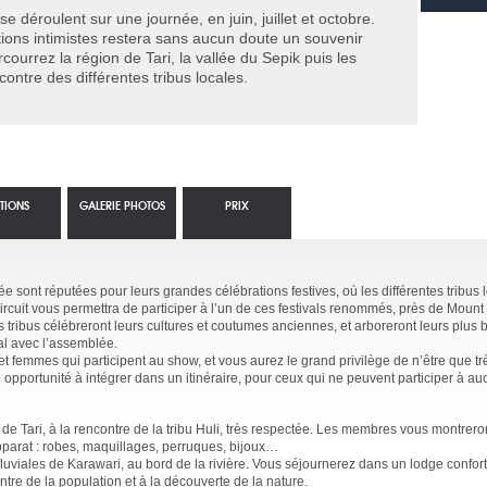
e déroulent sur une journée, en juin, juillet et octobre.
tions intimistes restera sans aucun doute un souvenir
courrez la région de Tari, la vallée du Sepik puis les
ontre des différentes tribus locales.
TIONS
GALERIE PHOTOS
PRIX
 sont réputées pour leurs grandes célébrations festives, où les différentes tribus 
ircuit vous permettra de participer à l’un de ces festivals renommés, près de Moun
tribus célébreront leurs cultures et coutumes anciennes, et arboreront leurs plus
al avec l’assemblée.
 femmes qui participent au show, et vous aurez le grand privilège de n’être que t
e opportunité à intégrer dans un itinéraire, pour ceux qui ne peuvent participer à a
 de Tari, à la rencontre de la tribu Huli, très respectée. Les membres vous montreron
pparat : robes, maquillages, perruques, bijoux…
 fluviales de Karawari, au bord de la rivière. Vous séjournerez dans un lodge confor
ntre de la population et à la découverte de la nature.