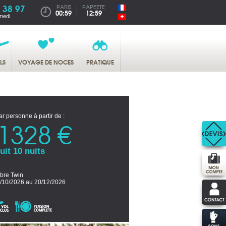
 38 97
PARIS
PAPEETE
00:59
12:59
medi
LS
VOYAGE DE NOCES
PRATIQUE
ar personne à partir de :
1328 €
uit 10 nuits
re Twin
/10/2026 au 20/12/2026