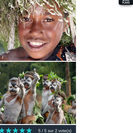
5
/ 5 sur
2
vote(s)