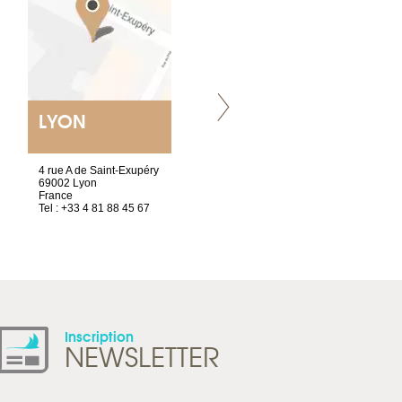
LYON
VILLENEUVE
4 rue A de Saint-Exupéry
Chez Scuba-shop
69002 Lyon
Route d’Arvel, 106
France
1844 Villeneuve
Tel : +33 4 81 88 45 67
Suisse
Tel : +41 21 965 65 00
Inscription
NEWSLETTER