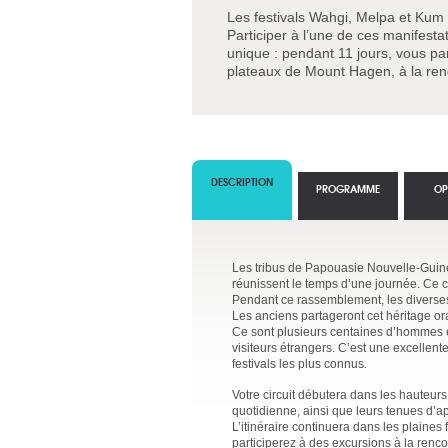
Les festivals Wahgi, Melpa et Kum s
Participer à l’une de ces manifesta
unique : pendant 11 jours, vous par
plateaux de Mount Hagen, à la renc
DESCRIPTION
PROGRAMME
OP
Les tribus de Papouasie Nouvelle-Guinée
réunissent le temps d’une journée. Ce c
Pendant ce rassemblement, les diverses 
Les anciens partageront cet héritage or
Ce sont plusieurs centaines d’hommes et
visiteurs étrangers. C’est une excellent
festivals les plus connus.
Votre circuit débutera dans les hauteurs
quotidienne, ainsi que leurs tenues d’a
L’itinéraire continuera dans les plaines
participerez à des excursions à la renco