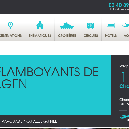
02 40 89
du lundi au sa
DESTINATIONS
THÉMATIQUES
CROISIÈRES
CIRCUITS
HÔTELS
VO
n
 FLAMBOYANTS DE
Prix p
1
AGEN
Circ
Chamb
Du 15
PAPOUASIE-NOUVELLE-GUINÉE