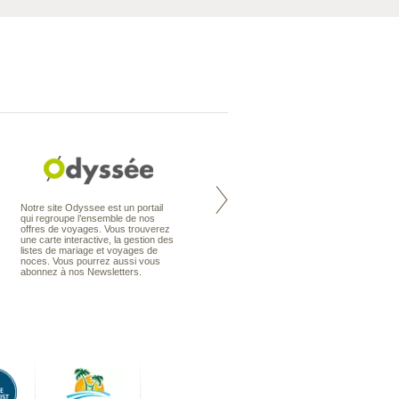
Nouvelle-Zélande à la carte
Notre site Odyssee est un portail
organise votre séjour en Nouvelle-
qui regroupe l’ensemble de nos
Zélande, en circuit, en autotour ou
offres de voyages. Vous trouverez
en voyage sur mesure. Nos
une carte interactive, la gestion des
conseillers en voyage sont des
listes de mariage et voyages de
spécialistes de ce pays qu’ils
noces. Vous pourrez aussi vous
connaissent presque comme leur
abonnez à nos Newsletters.
poche.