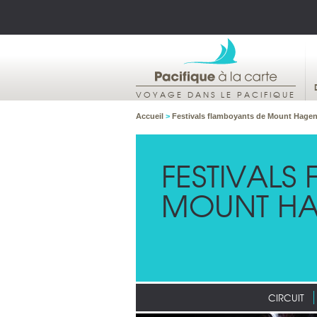
VOYAGE DANS LE PACIFIQUE
Accueil
>
Festivals flamboyants de Mount Hage
FESTIVALS
MOUNT H
CIRCUIT