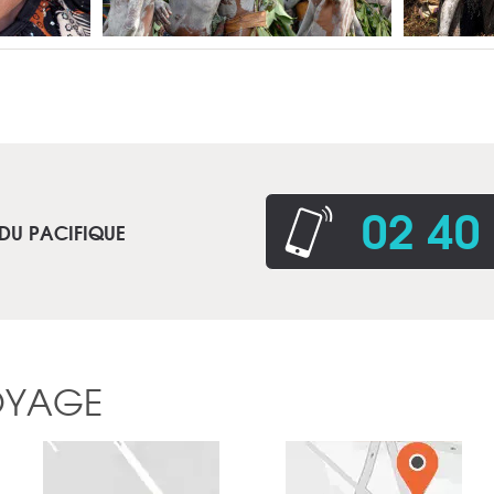
02 40
 DU PACIFIQUE
OYAGE