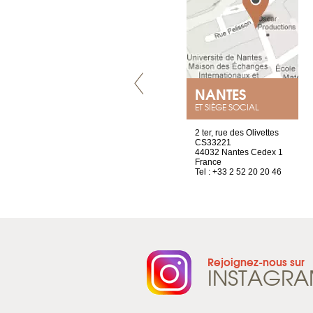
VILLENEUVE
NANTES
ET SIÈGE SOCIAL
Chez Scuba-shop
2 ter, rue des Olivettes
Route d’Arvel, 106
CS33221
1844 Villeneuve
44032 Nantes Cedex 1
Suisse
France
Tel : +41 21 965 65 00
Tel : +33 2 52 20 20 46
Rejoignez-nous sur
INSTAGR