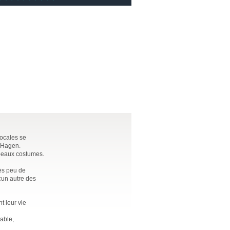
locales se
t Hagen.
 beaux costumes.
rès peu de
ucun autre des
t leur vie
table,