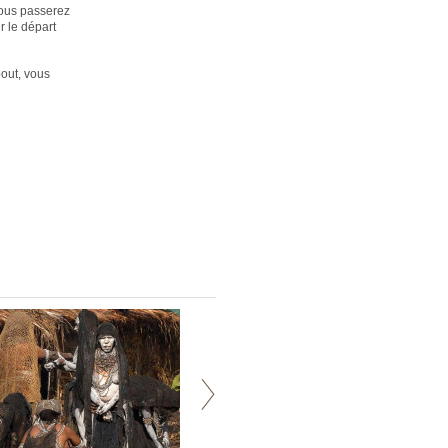
vous passerez
r le départ
bout, vous