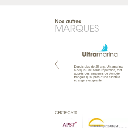
Nos autres
MARQUES
Maldives à la Carte propose tous
Depuis plus de 25 ans, Ultramarina
les types de voyages aux Maldives,
a acquis une solide réputation, tant
en séjour ou en croisière, pour des
auprès des amateurs de plongée
couples, des vacances en famille ou
français qu’auprès d’une clientèle
individuels amateurs de croisière.
étrangère exigeante.
Une sélection d’îles et hôtels, fruit
d’un travail rigoureux, pour offrir le
meilleur des Maldives.
CERTIFICATS