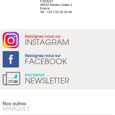
el, 106
CS33221
1207 Genèv
neuve
44032 Nantes Cedex 1
Suisse
France
Tel : +41 22 
1 965 65 00
Tel : +33 2 52 20 20 46
Rejoignez-nous sur
INSTAGRAM
Rejoignez-nous sur
FACEBOOK
Inscription
NEWSLETTER
Nos autres
MARQUES