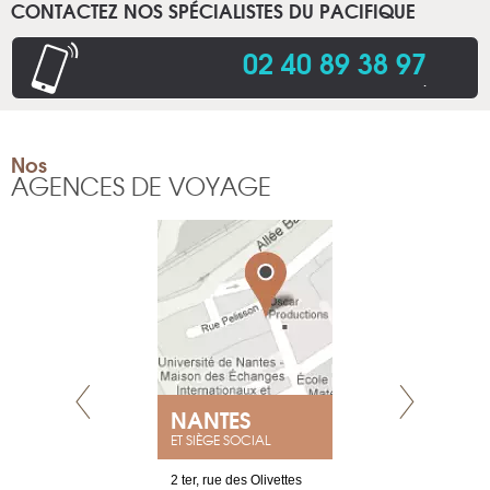
CONTACTEZ NOS SPÉCIALISTES DU PACIFIQUE
02 40 89 38 97
.
Nos
AGENCES DE VOYAGE
NEUVE
NANTES
GENÈV
ET SIÈGE SOCIAL
a-shop
2 ter, rue des Olivettes
rue de Montc