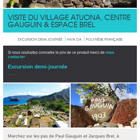
VISITE DU VILLAGE ATUONA, CENTRE
GAUGUIN & ESPACE BREL
EXCURSION DEMI-JOURNÉE
HIVA OA
POLYNÉSIE FRANÇAISE
Si vous souhaitez connaitre le prix de ce produit merci de
nous
contacter
Excursion demi-journée
Marchez sur les pas de Paul Gauguin et Jacques Brel, à