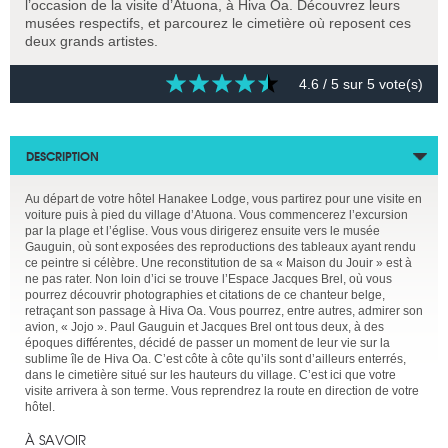
l’occasion de la visite d’Atuona, à Hiva Oa. Découvrez leurs
musées respectifs, et parcourez le cimetière où reposent ces
deux grands artistes.
4.6
/ 5 sur
5
vote(s)
DESCRIPTION
Au départ de votre hôtel Hanakee Lodge, vous partirez pour une visite en
voiture puis à pied du village d’Atuona. Vous commencerez l’excursion
par la plage et l’église. Vous vous dirigerez ensuite vers le musée
Gauguin, où sont exposées des reproductions des tableaux ayant rendu
ce peintre si célèbre. Une reconstitution de sa « Maison du Jouir » est à
ne pas rater. Non loin d’ici se trouve l’Espace Jacques Brel, où vous
pourrez découvrir photographies et citations de ce chanteur belge,
retraçant son passage à Hiva Oa. Vous pourrez, entre autres, admirer son
avion, « Jojo ». Paul Gauguin et Jacques Brel ont tous deux, à des
époques différentes, décidé de passer un moment de leur vie sur la
sublime île de Hiva Oa. C’est côte à côte qu’ils sont d’ailleurs enterrés,
dans le cimetière situé sur les hauteurs du village. C’est ici que votre
visite arrivera à son terme. Vous reprendrez la route en direction de votre
hôtel.
À SAVOIR