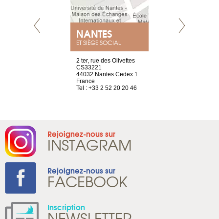
NEUVE
NANTES
GENÈV
ET SIÈGE SOCIAL
a-shop
2 ter, rue des Olivettes
rue de Montc
el, 106
CS33221
1207 Genèv
neuve
44032 Nantes Cedex 1
Suisse
France
Tel : +41 22 
1 965 65 00
Tel : +33 2 52 20 20 46
Rejoignez-nous sur
INSTAGRAM
Rejoignez-nous sur
FACEBOOK
Inscription
NEWSLETTER