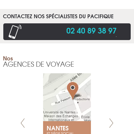
CONTACTEZ NOS SPÉCIALISTES DU PACIFIQUE
02 40 89 38 97
.
Nos
AGENCES DE VOYAGE
NEUVE
NANTES
GENÈV
ET SIÈGE SOCIAL