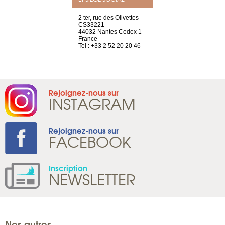
a-shop
2 ter, rue des Olivettes
rue de Montc
el, 106
CS33221
1207 Genèv
neuve
44032 Nantes Cedex 1
Suisse
France
Tel : +41 22 
1 965 65 00
Tel : +33 2 52 20 20 46
Rejoignez-nous sur
INSTAGRAM
Rejoignez-nous sur
FACEBOOK
Inscription
NEWSLETTER
Nos autres