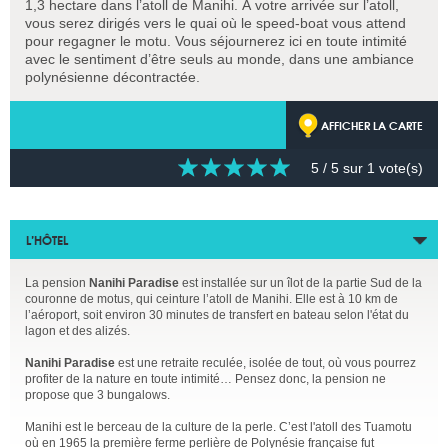
1,3 hectare dans l’atoll de Manihi. À votre arrivée sur l’atoll,
vous serez dirigés vers le quai où le speed-boat vous attend
pour regagner le motu. Vous séjournerez ici en toute intimité
avec le sentiment d’être seuls au monde, dans une ambiance
polynésienne décontractée.
AFFICHER LA CARTE
5
/ 5 sur
1
vote(s)
L’HÔTEL
La pension
Nanihi Paradise
est installée sur un îlot de la partie Sud de la
couronne de motus, qui ceinture l’atoll de Manihi. Elle est à 10 km de
l’aéroport, soit environ 30 minutes de transfert en bateau selon l'état du
lagon et des alizés.
Nanihi Paradise
est une retraite reculée, isolée de tout, où vous pourrez
profiter de la nature en toute intimité… Pensez donc, la pension ne
propose que 3 bungalows.
Manihi est le berceau de la culture de la perle. C’est l'atoll des Tuamotu
où en 1965 la première ferme perlière de Polynésie française fut