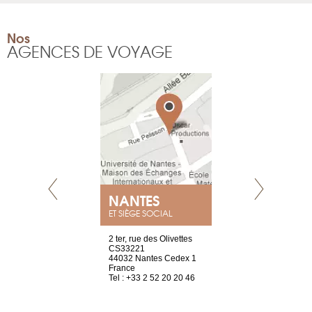
Nos
AGENCES DE VOYAGE
NEUVE
NANTES
GENÈV
ET SIÈGE SOCIAL
a-shop
2 ter, rue des Olivettes
rue de Montc
el, 106
CS33221
1207 Genèv
neuve
44032 Nantes Cedex 1
Suisse
France
Tel : +41 22 
1 965 65 00
Tel : +33 2 52 20 20 46