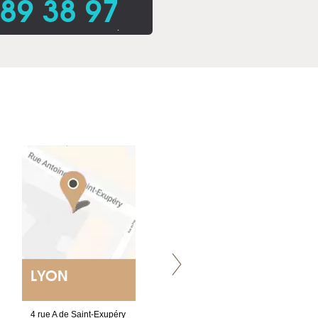
 89 38 97
.
LYON
VILLENEUVE
4 rue A de Saint-Exupéry
Chez Scuba-shop