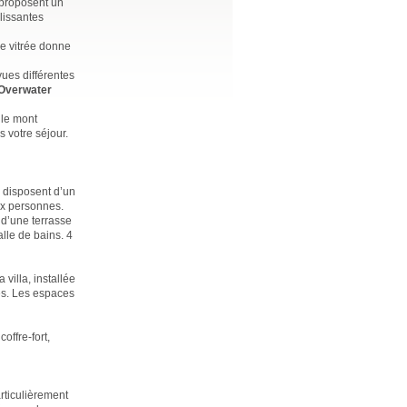
s proposent un
lissantes
ie vitrée donne
vues différentes
Overwater
 le mont
 votre séjour.
s disposent d’un
six personnes.
, d’une terrasse
alle de bains. 4
villa, installée
es. Les espaces
offre-fort,
rticulièrement