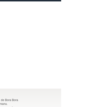
on de Bora Bora
emanu.