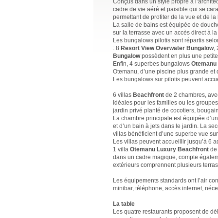
Conçus dans un style propre à l’architec
cadre de vie aéré et paisible qui se car
permettant de profiter de la vue et de la
La salle de bains est équipée de douche
sur la terrasse avec un accès direct à 
Les bungalows pilotis sont répartis sel
: 8
Resort View Overwater Bungalow
,
Bungalow
possèdent en plus une petite 
Enfin, 4 superbes bungalows
Otemanu 
Otemanu, d’une piscine plus grande et d
Les bungalows sur pilotis peuvent accue
6 villas
Beachfront
de 2 chambres, avec 
Idéales pour les familles ou les groupe
jardin privé planté de cocotiers, bougai
La chambre principale est équipée d’un li
et d’un bain à jets dans le jardin. La s
villas bénéficient d’une superbe vue su
Les villas peuvent accueillir jusqu’à 6 a
1 villa
Otemanu Luxury Beachfront
de 
dans un cadre magique, compte égaleme
extérieurs comprennent plusieurs terras
Les équipements standards ont l’air condi
minibar, téléphone, accès internet, néce
La table
Les quatre restaurants proposent de dél