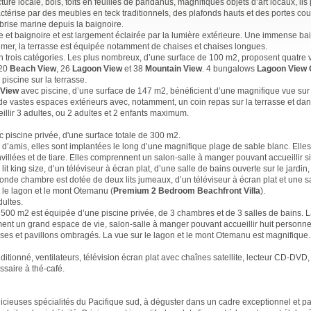
ture locale, bois, toits en feuilles de pandanus, magnifiques objets d’art locaux, il
actérise par des meubles en teck traditionnels, des plafonds hauts et des portes cou
 brise marine depuis la baignoire.
 et baignoire et est largement éclairée par la lumière extérieure. Une immense ba
la mer, la terrasse est équipée notamment de chaises et chaises longues.
on trois catégories. Les plus nombreux, d’une surface de 100 m2, proposent quatre 
 20
Beach View
, 26
Lagoon View
et 38
Mountain View
. 4 bungalows
Lagoon View 
piscine sur la terrasse.
View
avec piscine, d’une surface de 147 m2, bénéficient d’une magnifique vue sur
e vastes espaces extérieurs avec, notamment, un coin repas sur la terrasse et dans
illir 3 adultes, ou 2 adultes et 2 enfants maximum.
piscine privée, d'une surface totale de 300 m2.
s d’amis, elles sont implantées le long d’une magnifique plage de sable blanc. Elle
nvillées et de tiare. Elles comprennent un salon-salle à manger pouvant accueillir 
t king size, d’un téléviseur à écran plat, d’une salle de bains ouverte sur le jardin
econde chambre est dotée de deux lits jumeaux, d’un téléviseur à écran plat et une s
r le lagon et le mont Otemanu (
Premium 2 Bedroom Beachfront Villa
).
dultes.
500 m2 est équipée d’une piscine privée, de 3 chambres et de 3 salles de bains. La 
nt un grand espace de vie, salon-salle à manger pouvant accueillir huit personn
ses et pavillons ombragés. La vue sur le lagon et le mont Otemanu est magnifique.
tionné, ventilateurs, télévision écran plat avec chaînes satellite, lecteur CD-DVD, c
ssaire à thé-café.
icieuses spécialités du Pacifique sud, à déguster dans un cadre exceptionnel et pa