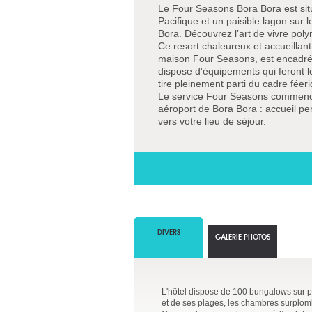
Le Four Seasons Bora Bora est situ
Pacifique et un paisible lagon sur l
Bora. Découvrez l’art de vivre pol
Ce resort chaleureux et accueillant, 
maison Four Seasons, est encadré 
dispose d'équipements qui feront l
tire pleinement parti du cadre fée
Le service Four Seasons commence
aéroport de Bora Bora : accueil pe
vers votre lieu de séjour.
DIVERS
GALERIE PHOTOS
L'hôtel dispose de 100 bungalows sur pi
et de ses plages, les chambres surplom