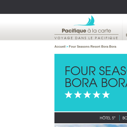
VOYAGE DANS LE PACIFIQUE
Accueil
>
Four Seasons Resort Bora Bora
FOUR SEA
BORA BOR
HÔTEL 5*
B