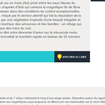
é sur un motu (îlot) privé entre les eaux bleues du
e chapelet d’îlots qui ceinture la magnifique île de Bora
ynésien dans des conditions de confort exceptionnelles.
relayé par le service attentif qui fait la réputation de la
par une végétation tropicale d’une beauté inégalée et
e bonheur des amoureux et des familles : un refuge qui
rique des mers du sud.
 dès votre descente d’avion sur le minuscule motu-
rsonnalisé et transfert rapide en bateau de 15 minutes
AFFICHER LA CARTE
lotis et de 7 villas s’étendant le long d’une plage privée. Réparties autour du lag
bent ses magnifiques eaux turquoise et offrent une vue imprenable sur le mont Ot