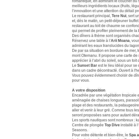
romantique, en admirant le coucher du sole
meilleurs ingrédients locaux (fruits, lé
l’innovation et une attention du détail 
Le restaurant principal,
Tere Nui
, sert 
et, dès le matin, un petit-déjeuner buff
restaurant au toit de chaume se confond 
qui permet de profiter pleinement de la
Des dîners à thème sont organisés ch
Réservez une table à l’
Arii Moana
, vou
admirant les eaux translucides du lagon
De par sa situation en bordure de mer, t
mont Otemanu. Il propose une carte de s
apprécier à l’abri du soleil, sous un toi
Le
Sunset Bar
est le lieu idéal pour se
dans un cadre décontracté. Ouvert à l'he
Vous pouvez évidemment choisir de dîner
pour vous.
A votre disposition
Encadrée par une végétation tropicale e
aménagée de chaises longues, parasols,
plage et des restaurants, la pataugeoir
aller et venir à leur gré. Comme tous l
seront proposées sans pour autant déra
Les sports nautiques sont nombreux : kay
Centre de plongée
Top Dive
installé à 
Seasons.
Pour votre détente et bien-être, le
Spa a