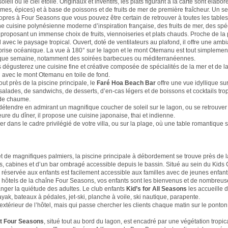
il ou le ciel étoilé. Originaux et inventifs, les plats figurant à la carte sont élabor
gumes, épices) et à base de poissons et de fruits de mer de première fraîcheur. Un s
propres à Four Seasons que vous pouvez être certain de retrouver à toutes les tables
une cuisine polynésienne moderne d’inspiration française, des fruits de mer, des spéc
et proposant un immense choix de fruits, viennoiseries et plats chauds. Proche de la
avec le paysage tropical. Ouvert, doté de ventilateurs au plafond, il offre une amb
 brise océanique. La vue à 180° sur le lagon et le mont Otemanu est tout simplemen
aque semaine, notamment des soirées barbecues ou méditerranéennes.
s dégusterez une cuisine fine et créative composée de spécialités de la mer et de la
 avec le mont Otemanu en toile de fond.
out près de la piscine principale, le
Faré Hoa Beach Bar
offre une vue idyllique sur
alades, de sandwichs, de desserts, d’en-cas légers et de boissons et cocktails tro
t de chaume.
 détendre en admirant un magnifique coucher de soleil sur le lagon, ou se retrouver
ure du dîner, il propose une cuisine japonaise, thai et indienne.
 dans le cadre privilégié de votre villa, ou sur la plage, où une table romantique 
t de magnifiques palmiers, la piscine principale à débordement se trouve près de la
 cabines et d’un bar ombragé accessible depuis le bassin. Situé au sein du Kids C
e réservée aux enfants est facilement accessible aux familles avec de jeunes enfant
es hôtels de la chaîne Four Seasons, vos enfants sont les bienvenus et de nombreuse
nger la quiétude des adultes. Le club enfants
Kid’s for All Seasons
les accueille
ak, bateaux à pédales, jet-ski, planche à voile, ski nautique, parapente.
l’extérieur de l’hôtel, mais qui passe chercher les clients chaque matin sur le ponto
t Four Seasons
, situé tout au bord du lagon, est encadré par une végétation tropic