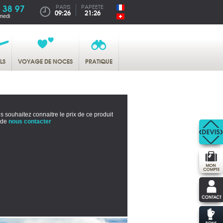
 38 97
PARIS
PAPEETE
09:26
21:26
medi
LS
VOYAGE DE NOCES
PRATIQUE
s souhaitez connaitre le prix de ce produit
 de
nous contacter