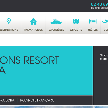
02 40 89
du lundi au sa
DESTINATIONS
THÉMATIQUES
CROISIÈRES
CIRCUITS
HÔTELS
VO
SONS RESORT
Si vou
merci
A
ORA BORA
POLYNÉSIE FRANÇAISE