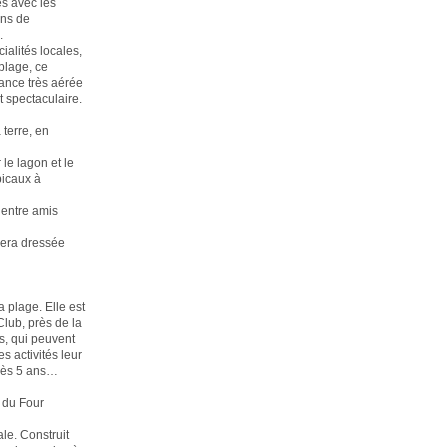
és avec les
ens de
.
ialités locales,
 plage, ce
iance très aérée
t spectaculaire.
 terre, en
 le lagon et le
picaux à
 entre amis
sera dressée
 plage. Elle est
lub, près de la
s, qui peuvent
s activités leur
 dès 5 ans…
n du Four
ale. Construit