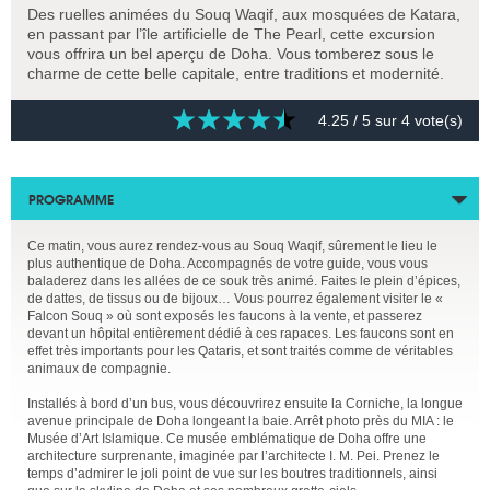
Des ruelles animées du Souq Waqif, aux mosquées de Katara,
en passant par l’île artificielle de The Pearl, cette excursion
vous offrira un bel aperçu de Doha. Vous tomberez sous le
charme de cette belle capitale, entre traditions et modernité.
4.25
/ 5 sur
4
vote(s)
PROGRAMME
Ce matin, vous aurez rendez-vous au Souq Waqif, sûrement le lieu le
plus authentique de Doha. Accompagnés de votre guide, vous vous
baladerez dans les allées de ce souk très animé. Faites le plein d’épices,
de dattes, de tissus ou de bijoux… Vous pourrez également visiter le «
Falcon Souq » où sont exposés les faucons à la vente, et passerez
devant un hôpital entièrement dédié à ces rapaces. Les faucons sont en
effet très importants pour les Qataris, et sont traités comme de véritables
animaux de compagnie.
Installés à bord d’un bus, vous découvrirez ensuite la Corniche, la longue
avenue principale de Doha longeant la baie. Arrêt photo près du MIA : le
Musée d’Art Islamique. Ce musée emblématique de Doha offre une
architecture surprenante, imaginée par l’architecte I. M. Pei. Prenez le
temps d’admirer le joli point de vue sur les boutres traditionnels, ainsi