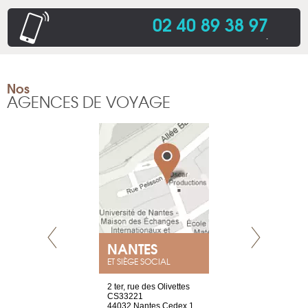
02 40 89 38 97
.
Nos
AGENCES DE VOYAGE
NEUVE
NANTES
GENÈV
ET SIÈGE SOCIAL
a-shop
2 ter, rue des Olivettes
rue de Montc
el, 106
CS33221
1207 Genèv
neuve
44032 Nantes Cedex 1
Suisse