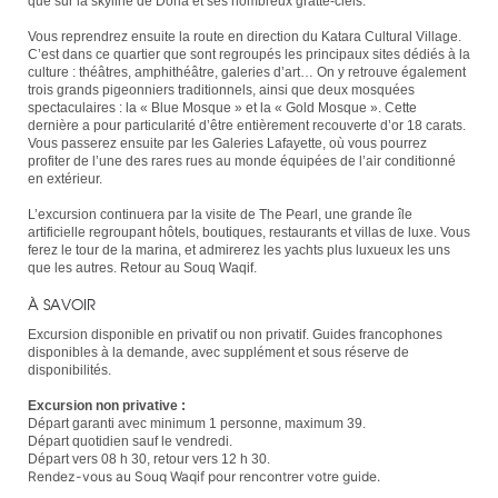
que sur la skyline de Doha et ses nombreux gratte-ciels.
Vous reprendrez ensuite la route en direction du Katara Cultural Village.
C’est dans ce quartier que sont regroupés les principaux sites dédiés à la
culture : théâtres, amphithéâtre, galeries d’art… On y retrouve également
trois grands pigeonniers traditionnels, ainsi que deux mosquées
spectaculaires : la « Blue Mosque » et la « Gold Mosque ». Cette
dernière a pour particularité d’être entièrement recouverte d’or 18 carats.
Vous passerez ensuite par les Galeries Lafayette, où vous pourrez
profiter de l’une des rares rues au monde équipées de l’air conditionné
en extérieur.
L’excursion continuera par la visite de The Pearl, une grande île
artificielle regroupant hôtels, boutiques, restaurants et villas de luxe. Vous
ferez le tour de la marina, et admirerez les yachts plus luxueux les uns
que les autres. Retour au Souq Waqif.
À SAVOIR
Excursion disponible en privatif ou non privatif. Guides francophones
disponibles à la demande, avec supplément et sous réserve de
disponibilités.
Excursion non privative :
Départ garanti avec minimum 1 personne, maximum 39.
Départ quotidien sauf le vendredi.
Départ vers 08 h 30, retour vers 12 h 30.
Rendez-vous au Souq Waqif pour rencontrer votre guide.