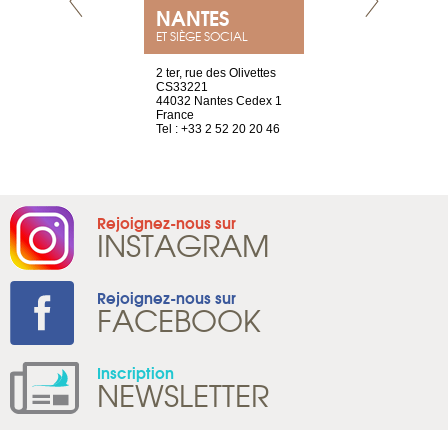
NEUVE
NANTES
GENÈV
ET SIÈGE SOCIAL
a-shop
2 ter, rue des Olivettes
rue de Montc
el, 106
CS33221
1207 Genèv
neuve
44032 Nantes Cedex 1
Suisse
France
Tel : +41 22 
1 965 65 00
Tel : +33 2 52 20 20 46
Rejoignez-nous sur
INSTAGRAM
Rejoignez-nous sur
FACEBOOK
Inscription
NEWSLETTER