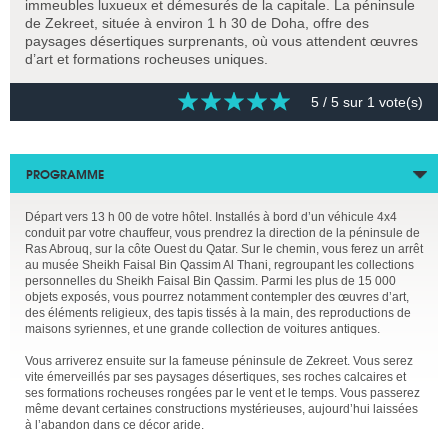
immeubles luxueux et démesurés de la capitale. La péninsule
de Zekreet, située à environ 1 h 30 de Doha, offre des
paysages désertiques surprenants, où vous attendent œuvres
d’art et formations rocheuses uniques.
5
/ 5 sur
1
vote(s)
PROGRAMME
Départ vers 13 h 00 de votre hôtel. Installés à bord d’un véhicule 4x4
conduit par votre chauffeur, vous prendrez la direction de la péninsule de
Ras Abrouq, sur la côte Ouest du Qatar. Sur le chemin, vous ferez un arrêt
au musée Sheikh Faisal Bin Qassim Al Thani, regroupant les collections
personnelles du Sheikh Faisal Bin Qassim. Parmi les plus de 15 000
objets exposés, vous pourrez notamment contempler des œuvres d’art,
des éléments religieux, des tapis tissés à la main, des reproductions de
maisons syriennes, et une grande collection de voitures antiques.
Vous arriverez ensuite sur la fameuse péninsule de Zekreet. Vous serez
vite émerveillés par ses paysages désertiques, ses roches calcaires et
ses formations rocheuses rongées par le vent et le temps. Vous passerez
même devant certaines constructions mystérieuses, aujourd’hui laissées
à l’abandon dans ce décor aride.