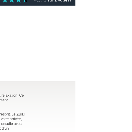
4.5
/ 5 sur
2
vote(s)
a relaxation. Ce
ement
’esprit. Le
Zulal
votre arrivée,
z ensuite avec
z d’un