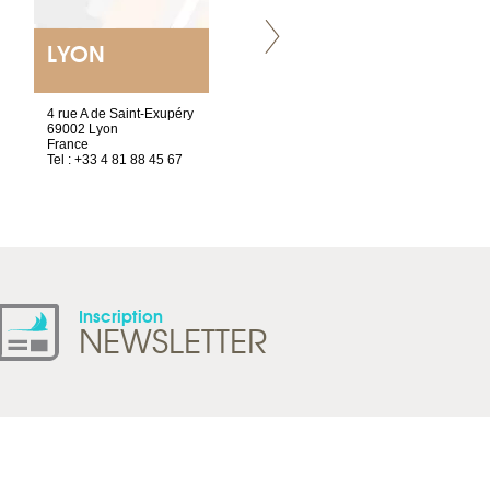
LYON
VILLENEUVE
4 rue A de Saint-Exupéry
Chez Scuba-shop
69002 Lyon
Route d’Arvel, 106
France
1844 Villeneuve
Tel : +33 4 81 88 45 67
Suisse
Tel : +41 21 965 65 00
Inscription
NEWSLETTER