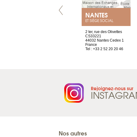
VILLENEUVE
NANTES
ET SIÈGE SOCIAL
Chez Scuba-shop
2 ter, rue des Olivettes
Route d’Arvel, 106
CS33221
1844 Villeneuve
44032 Nantes Cedex 1
Suisse
France
Tel : +41 21 965 65 00
Tel : +33 2 52 20 20 46
Rejoignez-nous sur
INSTAGR
Nos autres