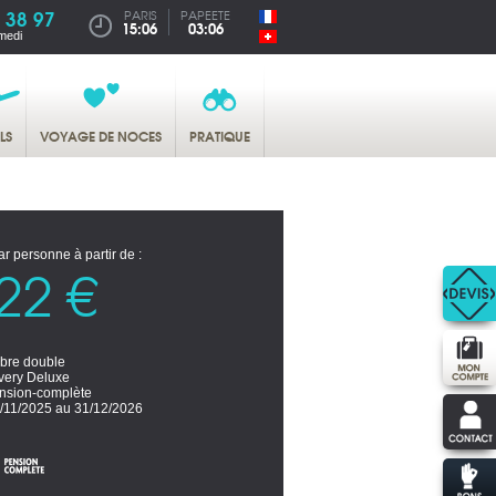
 38 97
PARIS
PAPEETE
15:06
03:06
medi
LS
VOYAGE DE NOCES
PRATIQUE
ar personne à partir de :
22 €
re double
very Deluxe
nsion-complète
/11/2025 au 31/12/2026