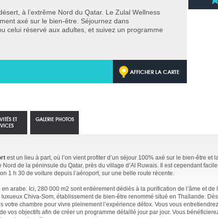
 désert, à l’extrême Nord du Qatar. Le Zulal Wellness
ment axé sur le bien-être. Séjournez dans
 ou celui réservé aux adultes, et suivez un programme
AFFICHER LA CARTE
VITÉS ET
GALERIE PHOTOS
RVICES
rt
est un lieu à part, où l’on vient profiter d’un séjour 100% axé sur le bien-être et l
e Nord de la péninsule du Qatar, près du village d’Al Ruwais. Il est cependant facil
n 1 h 30 de voiture depuis l’aéroport, sur une belle route récente.
» en arabe. Ici, 280 000 m2 sont entièrement dédiés à la purification de l’âme et de l
 luxueux Chiva-Som, établissement de bien-être renommé situé en Thaïlande. Dès 
ns votre chambre pour vivre pleinement l’expérience détox. Vous vous entretiendre
e vos objectifs afin de créer un programme détaillé jour par jour. Vous bénéficiere