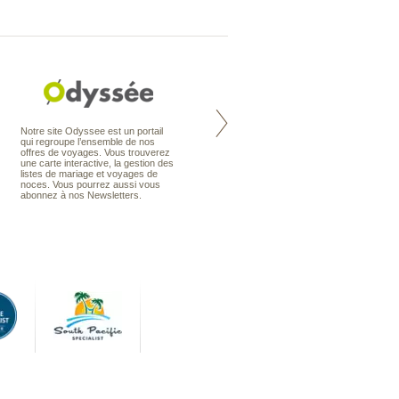
Nouvelle-Zélande à la carte
Notre site Odyssee est un portail
organise votre séjour en Nouvelle-
qui regroupe l’ensemble de nos
Zélande, en circuit, en autotour ou
offres de voyages. Vous trouverez
en voyage sur mesure. Nos
une carte interactive, la gestion des
conseillers en voyage sont des
listes de mariage et voyages de
spécialistes de ce pays qu’ils
noces. Vous pourrez aussi vous
connaissent presque comme leur
abonnez à nos Newsletters.
poche.