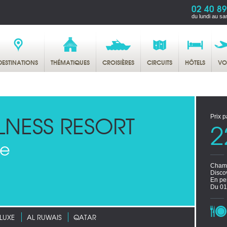
02 40 89
du lundi au sa
DESTINATIONS
THÉMATIQUES
CROISIÈRES
CIRCUITS
HÔTELS
VO
LNESS RESORT
Prix p
2
xe
Chamb
Disco
En pe
Du 01
 LUXE
AL RUWAIS
QATAR