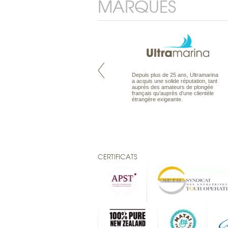
MARQUES
Maldives à la Carte propose tous
Depuis plus de 25 ans, Ultramarina
les types de voyages aux Maldives,
a acquis une solide réputation, tant
en séjour ou en croisière, pour des
auprès des amateurs de plongée
couples, des vacances en famille ou
français qu’auprès d’une clientèle
individuels amateurs de croisière.
étrangère exigeante.
Une sélection d’îles et hôtels, fruit
d’un travail rigoureux, pour offrir le
meilleur des Maldives.
CERTIFICATS