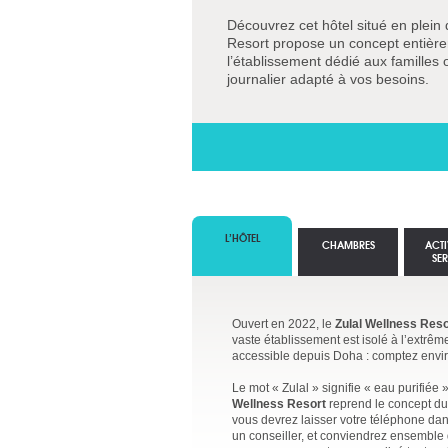
Découvrez cet hôtel situé en plein
Resort propose un concept entière
l’établissement dédié aux familles
journalier adapté à vos besoins.
L’HÔTEL
CHAMBRES
ACTI
SE
Ouvert en 2022, le
Zulal Wellness Reso
vaste établissement est isolé à l’extrêm
accessible depuis Doha : comptez enviro
Le mot « Zulal » signifie « eau purifiée 
Wellness Resort
reprend le concept du
vous devrez laisser votre téléphone da
un conseiller, et conviendrez ensemble d