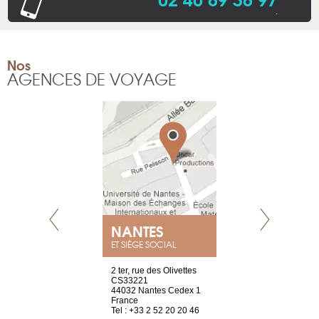
.
Nos
AGENCES DE VOYAGE
NEUVE
NANTES
GENÈV
ET SIÈGE SOCIAL
a-shop
2 ter, rue des Olivettes
rue de Montc
el, 106
CS33221
1207 Genèv
neuve
44032 Nantes Cedex 1
Suisse
France
Tel : +41 22 
1 965 65 00
Tel : +33 2 52 20 20 46