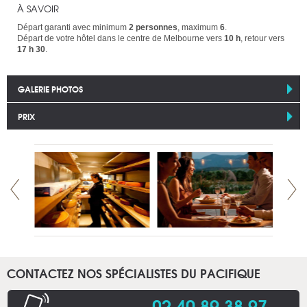
À SAVOIR
Départ garanti avec minimum
2 personnes
, maximum
6
.
Départ de votre hôtel dans le centre de Melbourne vers
10 h
, retour vers
17 h 30
.
GALERIE PHOTOS
PRIX
CONTACTEZ NOS SPÉCIALISTES DU PACIFIQUE
02 40 89 38 97