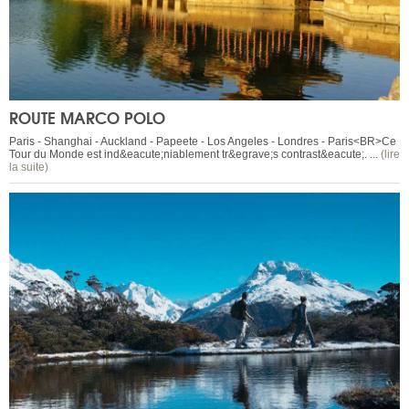
ROUTE MARCO POLO
Paris - Shanghai - Auckland - Papeete - Los Angeles - Londres - Paris<BR>Ce
Tour du Monde est ind&eacute;niablement tr&egrave;s contrast&eacute;. ...
(lire
la suite)