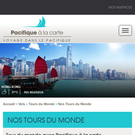
NOS AGENCES
VOYAGE DANS LE PACIFIQUE
HONG-KONG
27°C
PEU NUAGEUX
Accueil
>
Vols
>
Tours du Monde
>
Nos Tours du Monde
NOS TOURS DU MONDE
Tour du monde avec Pacifique à la carte