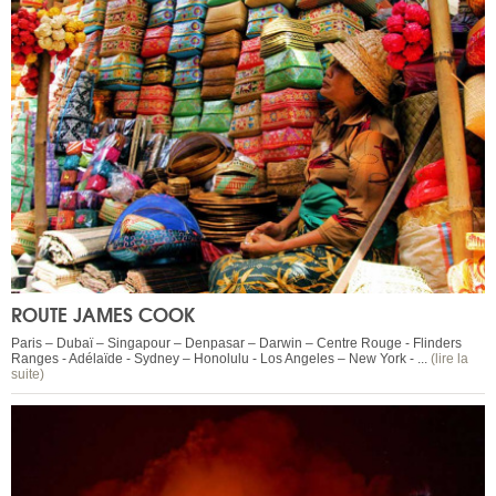
ROUTE JAMES COOK
Paris – Dubaï – Singapour – Denpasar – Darwin – Centre Rouge - Flinders
Ranges - Adélaïde - Sydney – Honolulu - Los Angeles – New York - ...
(lire la
suite)