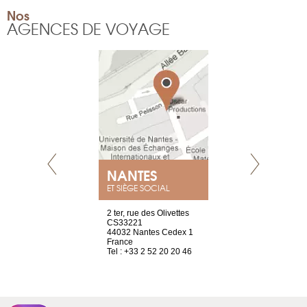
Nos
AGENCES DE VOYAGE
NEUVE
NANTES
GENÈV
ET SIÈGE SOCIAL
a-shop
2 ter, rue des Olivettes
rue de Montc
el, 106
CS33221
1207 Genèv
neuve
44032 Nantes Cedex 1
Suisse
France
Tel : +41 22 
1 965 65 00
Tel : +33 2 52 20 20 46