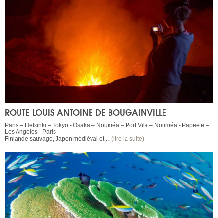
ROUTE LOUIS ANTOINE DE BOUGAINVILLE
Paris – Helsinki – Tokyo - Osaka – Nouméa – Port Vila – Nouméa - Papeete –
Los Angeles - Paris
Finlande sauvage, Japon médiéval et ...
(lire la suite)