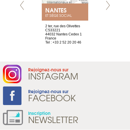
NEUVE
NANTES
GENÈV
ET SIÈGE SOCIAL
a-shop
2 ter, rue des Olivettes
rue de Montc
el, 106
CS33221
1207 Genèv
neuve
44032 Nantes Cedex 1
Suisse
France
Tel : +41 22 
1 965 65 00
Tel : +33 2 52 20 20 46
Rejoignez-nous sur
INSTAGRAM
Rejoignez-nous sur
FACEBOOK
Inscription
NEWSLETTER