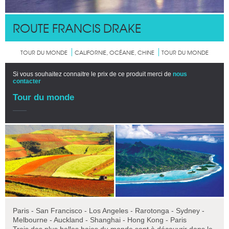
ROUTE FRANCIS DRAKE
TOUR DU MONDE
CALIFORNIE, OCÉANIE, CHINE
TOUR DU MONDE
Si vous souhaitez connaitre le prix de ce produit merci de
nous
contacter
Tour du monde
Paris - San Francisco - Los Angeles - Rarotonga - Sydney -
Melbourne - Auckland - Shanghai - Hong Kong - Paris
Trois des plus belles baies du monde sont à découvrir dans le