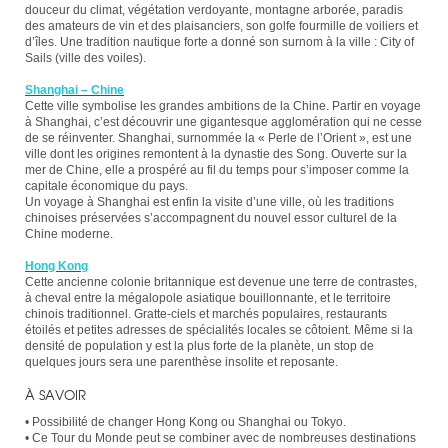
douceur du climat, végétation verdoyante, montagne arborée, paradis
des amateurs de vin et des plaisanciers, son golfe fourmille de voiliers et
d’îles. Une tradition nautique forte a donné son surnom à la ville : City of
Sails (ville des voiles).
Shanghai – Chine
Cette ville symbolise les grandes ambitions de la Chine. Partir en voyage
à Shanghai, c’est découvrir une gigantesque agglomération qui ne cesse
de se réinventer. Shanghai, surnommée la « Perle de l’Orient », est une
ville dont les origines remontent à la dynastie des Song. Ouverte sur la
mer de Chine, elle a prospéré au fil du temps pour s’imposer comme la
capitale économique du pays.
Un voyage à Shanghai est enfin la visite d’une ville, où les traditions
chinoises préservées s’accompagnent du nouvel essor culturel de la
Chine moderne.
Hong Kong
Cette ancienne colonie britannique est devenue une terre de contrastes,
à cheval entre la mégalopole asiatique bouillonnante, et le territoire
chinois traditionnel. Gratte-ciels et marchés populaires, restaurants
étoilés et petites adresses de spécialités locales se côtoient. Même si la
densité de population y est la plus forte de la planète, un stop de
quelques jours sera une parenthèse insolite et reposante.
À SAVOIR
• Possibilité de changer Hong Kong ou Shanghai ou Tokyo.
• Ce Tour du Monde peut se combiner avec de nombreuses destinations