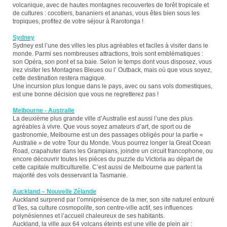
volcanique, avec de hautes montagnes recouvertes de forêt tropicale et
de cultures : cocotiers, bananiers et ananas, vous êtes bien sous les
tropiques, profitez de votre séjour à Rarotonga !
Sydney
Sydney est l’une des villes les plus agréables et faciles à visiter dans le
monde. Parmi ses nombreuses attractions, trois sont emblématiques :
son Opéra, son pont et sa baie. Selon le temps dont vous disposez, vous
irez visiter les Montagnes Bleues ou l’ Outback, mais où que vous soyez,
cette destination restera magique.
Une incursion plus longue dans le pays, avec ou sans vols domestiques,
est une bonne décision que vous ne regretterez pas !
Melbourne - Australie
La deuxième plus grande ville d’Australie est aussi l’une des plus
agréables à vivre. Que vous soyez amateurs d’art, de sport ou de
gastronomie, Melbourne est un des passages obligés pour la partie «
Australie » de votre Tour du Monde. Vous pourrez longer la Great Ocean
Road, crapahuter dans les Grampians, joindre un circuit francophone, ou
encore découvrir toutes les pièces du puzzle du Victoria au départ de
cette capitale multiculturelle. C’est aussi de Melbourne que partent la
majorité des vols desservant la Tasmanie.
Auckland – Nouvelle Zélande
Auckland surprend par l’omniprésence de la mer, son site naturel entouré
d’îles, sa culture cosmopolite, son centre-ville actif, ses influences
polynésiennes et l’accueil chaleureux de ses habitants.
Auckland, la ville aux 64 volcans éteints est une ville de plein air :