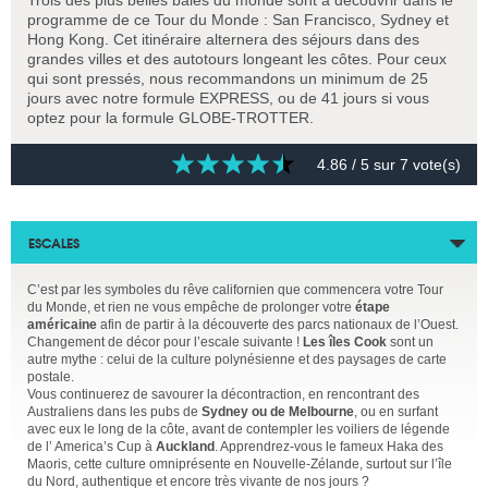
programme de ce Tour du Monde : San Francisco, Sydney et
Hong Kong. Cet itinéraire alternera des séjours dans des
grandes villes et des autotours longeant les côtes. Pour ceux
qui sont pressés, nous recommandons un minimum de 25
jours avec notre formule EXPRESS, ou de 41 jours si vous
optez pour la formule GLOBE-TROTTER.
4.86
/ 5 sur
7
vote(s)
ESCALES
C’est par les symboles du rêve californien que commencera votre Tour
du Monde, et rien ne vous empêche de prolonger votre
étape
américaine
afin de partir à la découverte des parcs nationaux de l’Ouest.
Changement de décor pour l’escale suivante !
Les îles Cook
sont un
autre mythe : celui de la culture polynésienne et des paysages de carte
postale.
Vous continuerez de savourer la décontraction, en rencontrant des
Australiens dans les pubs de
Sydney ou de Melbourne
, ou en surfant
avec eux le long de la côte, avant de contempler les voiliers de légende
de l’ America’s Cup à
Auckland
. Apprendrez-vous le fameux Haka des
Maoris, cette culture omniprésente en Nouvelle-Zélande, surtout sur l’île
du Nord, authentique et encore très vivante de nos jours ?