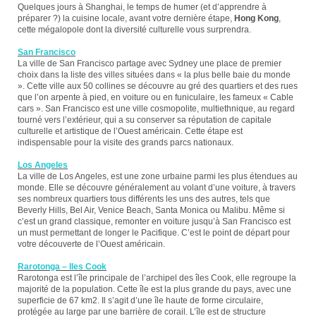
Quelques jours à Shanghai, le temps de humer (et d’apprendre à
préparer ?) la cuisine locale, avant votre dernière étape,
Hong Kong
,
cette mégalopole dont la diversité culturelle vous surprendra.
San Francisco
La ville de San Francisco partage avec Sydney une place de premier
choix dans la liste des villes situées dans « la plus belle baie du monde
». Cette ville aux 50 collines se découvre au gré des quartiers et des rues
que l’on arpente à pied, en voiture ou en funiculaire, les fameux « Cable
cars ». San Francisco est une ville cosmopolite, multiethnique, au regard
tourné vers l’extérieur, qui a su conserver sa réputation de capitale
culturelle et artistique de l’Ouest américain. Cette étape est
indispensable pour la visite des grands parcs nationaux.
Los Angeles
La ville de Los Angeles, est une zone urbaine parmi les plus étendues au
monde. Elle se découvre généralement au volant d’une voiture, à travers
ses nombreux quartiers tous différents les uns des autres, tels que
Beverly Hills, Bel Air, Venice Beach, Santa Monica ou Malibu. Même si
c’est un grand classique, remonter en voiture jusqu’à San Francisco est
un must permettant de longer le Pacifique. C’est le point de départ pour
votre découverte de l’Ouest américain.
Rarotonga – Iles Cook
Rarotonga est l’île principale de l’archipel des îles Cook, elle regroupe la
majorité de la population. Cette île est la plus grande du pays, avec une
superficie de 67 km2. Il s’agit d’une île haute de forme circulaire,
protégée au large par une barrière de corail. L’île est de structure