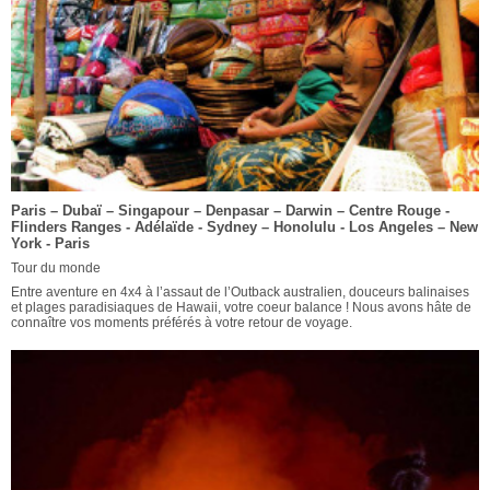
Paris – Dubaï – Singapour – Denpasar – Darwin – Centre Rouge -
Flinders Ranges - Adélaïde - Sydney – Honolulu - Los Angeles – New
York - Paris
Tour du monde
Entre aventure en 4x4 à l’assaut de l’Outback australien, douceurs balinaises
et plages paradisiaques de Hawaii, votre coeur balance ! Nous avons hâte de
connaître vos moments préférés à votre retour de voyage.