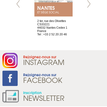
NEUVE
NANTES
GENÈV
ET SIÈGE SOCIAL
a-shop
2 ter, rue des Olivettes
rue de Montc
el, 106
CS33221
1207 Genèv
neuve
44032 Nantes Cedex 1
Suisse
France
Tel : +41 22 
1 965 65 00
Tel : +33 2 52 20 20 46
Rejoignez-nous sur
INSTAGRAM
Rejoignez-nous sur
FACEBOOK
Inscription
NEWSLETTER