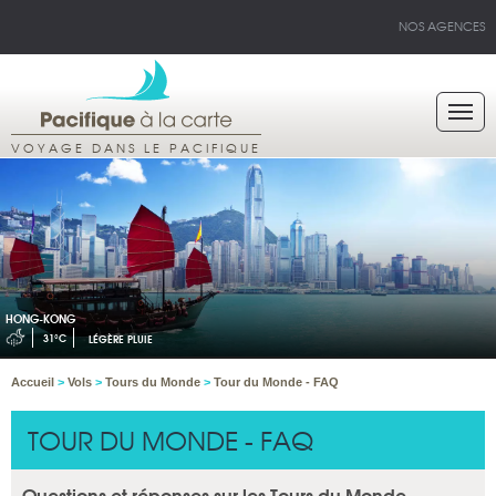
NOS AGENCES
VOYAGE DANS LE PACIFIQUE
HONG-KONG
31°C
LÉGÈRE PLUIE
Accueil
>
Vols
>
Tours du Monde
>
Tour du Monde - FAQ
TOUR DU MONDE - FAQ
Questions et réponses sur les Tours du Monde