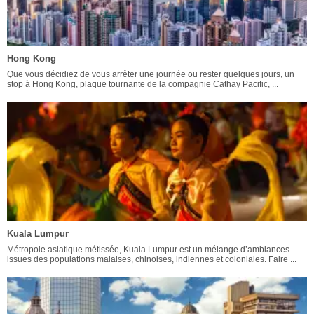
Hong Kong
Que vous décidiez de vous arrêter une journée ou rester quelques jours, un
stop à Hong Kong, plaque tournante de la compagnie Cathay Pacific, ...
Kuala Lumpur
Métropole asiatique métissée, Kuala Lumpur est un mélange d’ambiances
issues des populations malaises, chinoises, indiennes et coloniales. Faire ...