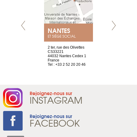
NEUVE
NANTES
GENÈV
ET SIÈGE SOCIAL
a-shop
2 ter, rue des Olivettes
rue de Montc
el, 106
CS33221
1207 Genèv
neuve
44032 Nantes Cedex 1
Suisse
France
Tel : +41 22 
1 965 65 00
Tel : +33 2 52 20 20 46
Rejoignez-nous sur
INSTAGRAM
Rejoignez-nous sur
FACEBOOK