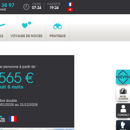
 38 97
PARIS
PAPEETE
07:24
19:24
medi
LS
VOYAGE DE NOCES
PRATIQUE
ar personne à partir de :
565 €
uit 6 nuits
re double
/01/2026 au 31/12/2026