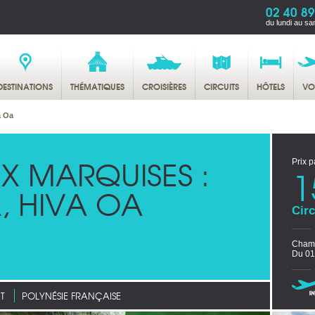
02 40 89
du lundi au sa
DESTINATIONS
THÉMATIQUES
CROISIÈRES
CIRCUITS
HÔTELS
VO
a Oa
X MARQUISES :
Prix p
1
, HIVA OA
Circ
Chamb
Du 01
T
POLYNÉSIE FRANÇAISE