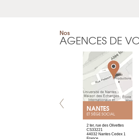
Nos
AGENCES DE V
VILLENEUVE
NANTES
ET SIÈGE SOCIAL
Chez Scuba-shop
2 ter, rue des Olivettes
Route d’Arvel, 106
CS33221
1844 Villeneuve
44032 Nantes Cedex 1
Suisse
France