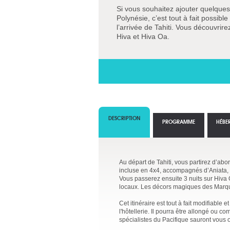
Si vous souhaitez ajouter quelque
Polynésie, c’est tout à fait possible 
l’arrivée de Tahiti. Vous découvrir
Hiva et Hiva Oa.
DESCRIPTION
PROGRAMME
HÉBE
Au départ de Tahiti, vous partirez d’abo
incluse en 4x4, accompagnés d’Aniata, 
Vous passerez ensuite 3 nuits sur Hiva 
locaux. Les décors magiques des Marqui
Cet itinéraire est tout à fait modifiabl
l'hôtellerie. Il pourra être allongé ou
spécialistes du Pacifique sauront vous o