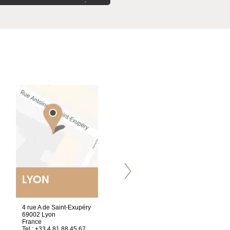
LYON
VILLENEUVE
4 rue A de Saint-Exupéry
Chez Scuba-shop
69002 Lyon
Route d’Arvel, 106
France
1844 Villeneuve
Tel : +33 4 81 88 45 67
Suisse