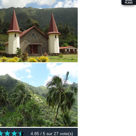
4.85
/ 5 sur
27
vote(s)