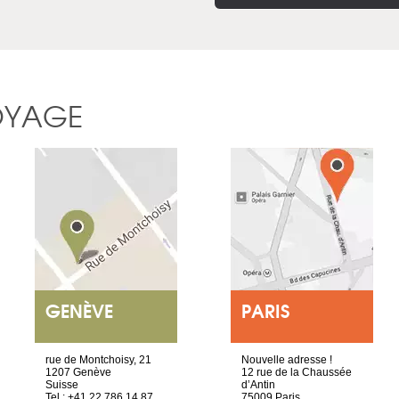
OYAGE
GENÈVE
PARIS
rue de Montchoisy, 21
Nouvelle adresse !
1207 Genève
12 rue de la Chaussée
Suisse
d’Antin
Tel : +41 22 786 14 87
75009 Paris