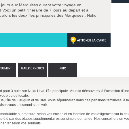
s jours aux Marquises durant votre voyage en
! Voici un petit itinéraire de 7 jours au départ et à
ez alors les deux îles principales des Marquises : Nuku
AFFICHER LA CARTE
RGEMENT
GALERIE PHOTOS
PRIX
rd pour 3 nuits sur Nuku Hiva, l’île principale. Vous la découvrirez à l’occasion d’u
votre guide locale.
Oa, l’île de Gauguin et de Brel. Vous séjournerez dans des pensions familiales, à l
ses vous laisseront sans voix.
e et modulable sur mesure, selon vos envies et en fonction de vos exigences sur la ca
 complété par des étapes supplémentaires sur simple demande. Nos conseillers en v
rienter selon vos souhaits.