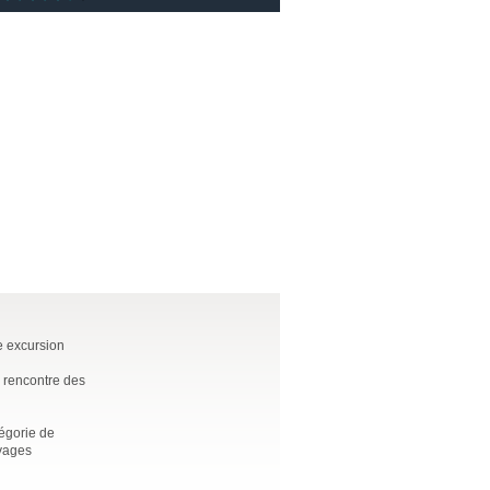
ne excursion
a rencontre des
tégorie de
oyages