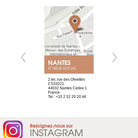
NEUVE
NANTES
GENÈV
ET SIÈGE SOCIAL
a-shop
2 ter, rue des Olivettes
rue de Montc
el, 106
CS33221
1207 Genèv
neuve
44032 Nantes Cedex 1
Suisse
France
Tel : +41 22 
1 965 65 00
Tel : +33 2 52 20 20 46
Rejoignez-nous sur
INSTAGRAM