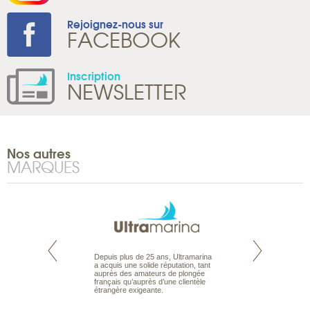
Rejoignez-nous sur
FACEBOOK
Inscription
NEWSLETTER
Nos autres
MARQUES
rte propose tous
Depuis plus de 25 ans, Ultramarina
Parce que nous 
ages aux Maldives,
a acquis une solide réputation, tant
vous des passionn
roisière, pour des
auprès des amateurs de plongée
de nature sauvage
ances en famille ou
français qu’auprès d’une clientèle
comprenons vos at
urs de croisière.
étrangère exigeante.
mettons à votre se
s et hôtels, fruit
expérience du voya
eux, pour offrir le
pour vous aider à bâ