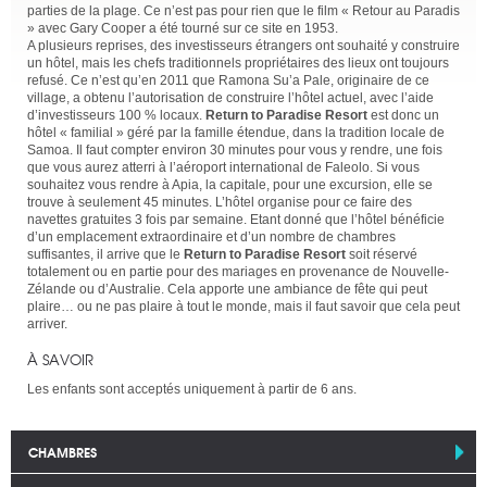
parties de la plage. Ce n’est pas pour rien que le film « Retour au Paradis
» avec Gary Cooper a été tourné sur ce site en 1953.
A plusieurs reprises, des investisseurs étrangers ont souhaité y construire
un hôtel, mais les chefs traditionnels propriétaires des lieux ont toujours
refusé. Ce n’est qu’en 2011 que Ramona Su’a Pale, originaire de ce
village, a obtenu l’autorisation de construire l’hôtel actuel, avec l’aide
d’investisseurs 100 % locaux.
Return to Paradise Resort
est donc un
hôtel « familial » géré par la famille étendue, dans la tradition locale de
Samoa. Il faut compter environ 30 minutes pour vous y rendre, une fois
que vous aurez atterri à l’aéroport international de Faleolo. Si vous
souhaitez vous rendre à Apia, la capitale, pour une excursion, elle se
trouve à seulement 45 minutes. L’hôtel organise pour ce faire des
navettes gratuites 3 fois par semaine. Etant donné que l’hôtel bénéficie
d’un emplacement extraordinaire et d’un nombre de chambres
suffisantes, il arrive que le
Return to Paradise Resort
soit réservé
totalement ou en partie pour des mariages en provenance de Nouvelle-
Zélande ou d’Australie. Cela apporte une ambiance de fête qui peut
plaire… ou ne pas plaire à tout le monde, mais il faut savoir que cela peut
arriver.
À SAVOIR
Les enfants sont acceptés uniquement à partir de 6 ans.
CHAMBRES