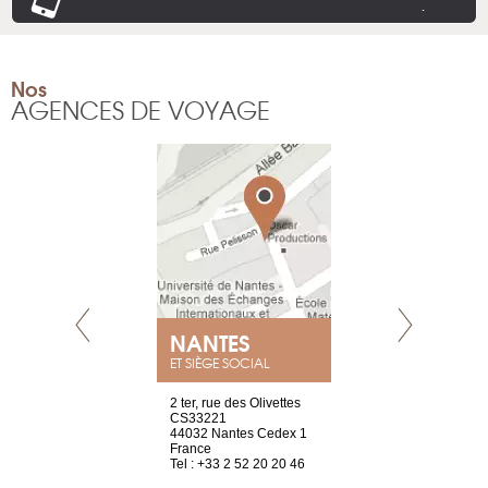
.
Nos
AGENCES DE VOYAGE
NEUVE
NANTES
GENÈV
ET SIÈGE SOCIAL
a-shop
2 ter, rue des Olivettes
rue de Montc
el, 106
CS33221
1207 Genèv
neuve
44032 Nantes Cedex 1
Suisse
France
Tel : +41 22 
1 965 65 00
Tel : +33 2 52 20 20 46