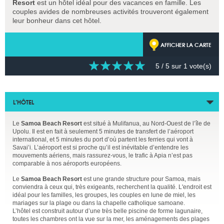
Resort
est un hôtel idéal pour des vacances en famille. Les
couples avides de nombreuses activités trouveront également
leur bonheur dans cet hôtel.
AFFICHER LA CARTE
5
/ 5 sur
1
vote(s)
L’HÔTEL
Le
Samoa Beach Resort
est situé à Mulifanua, au Nord-Ouest de l’île de
Upolu. Il est en fait à seulement 5 minutes de transfert de l’aéroport
international, et 5 minutes du port d’où partent les ferries qui vont à
Savai’i. L’aéroport est si proche qu’il est inévitable d’entendre les
mouvements aériens, mais rassurez-vous, le trafic à Apia n’est pas
comparable à nos aéroports européens.
Le
Samoa Beach Resort
est une grande structure pour Samoa, mais
conviendra à ceux qui, très exigeants, recherchent la qualité. L'endroit est
idéal pour les familles, les groupes, les couples en lune de miel, les
mariages sur la plage ou dans la chapelle catholique samoane.
L’hôtel est construit autour d’une très belle piscine de forme lagunaire,
toutes les chambres ont la vue sur la mer, les aménagements des plages