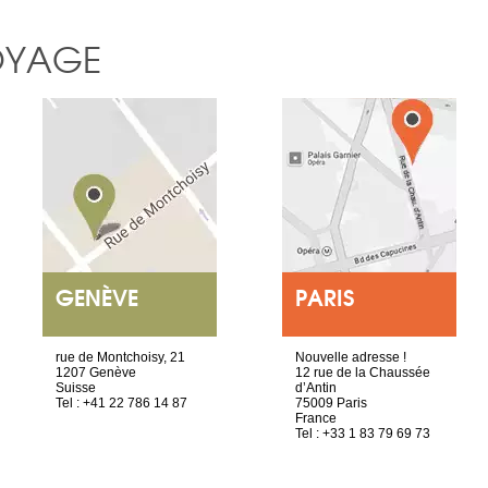
OYAGE
GENÈVE
PARIS
rue de Montchoisy, 21
Nouvelle adresse !
1207 Genève
12 rue de la Chaussée
Suisse
d’Antin
Tel : +41 22 786 14 87
75009 Paris
France
Tel : +33 1 83 79 69 73