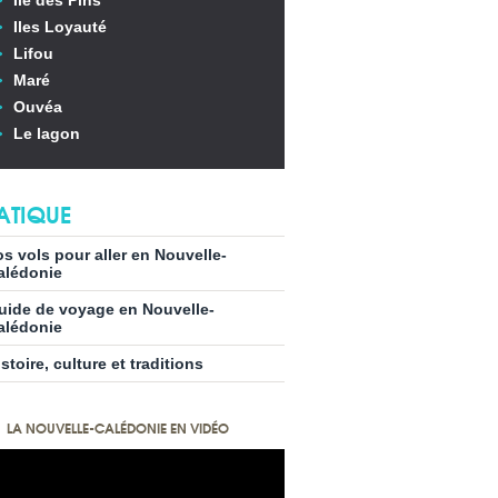
Ile des Pins
Iles Loyauté
Lifou
Maré
Ouvéa
Le lagon
ATIQUE
os vols pour aller en Nouvelle-
alédonie
uide de voyage en Nouvelle-
alédonie
stoire, culture et traditions
LA NOUVELLE-CALÉDONIE EN VIDÉO