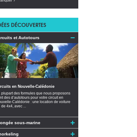
anquer ?
DÉES DÉCOUVERTES
ircuits et Autotours
rcuits en Nouvelle-Calédonie
 plupart des formules que nous proposons
nt des d’autotours pour votre circuit en
uvelle-Calédonie : une location de voiture
 de 4x4, avec ...
longée sous-marine
norkeling