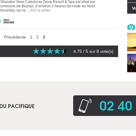
 Sheraton New Caledonia Deva Resort & Spa est situé sur
 commune de Bourail, à environ 2 heures de route au Nord
V
 Nouméa, sur la ...
(lire la suite)
Précédente
1
2
3
4.75
/ 5 sur
8
vote(s)
02 40
 DU PACIFIQUE