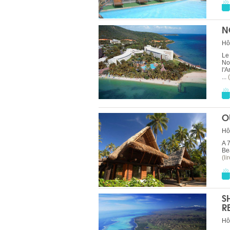
N
Hô
Le
No
l'A
...
O
Hô
A 7
Bea
(li
S
R
Hô