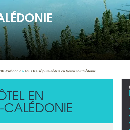
ALÉDONIE
lle-Calédonie
>
Tous les séjours-hôtels en Nouvelle-Calédonie
ÔTEL EN
-CALÉDONIE