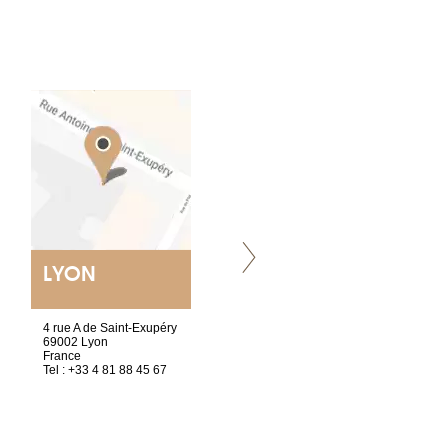
LYON
VILLENEUVE
4 rue A de Saint-Exupéry
Chez Scuba-shop
69002 Lyon
Route d’Arvel, 106
France
1844 Villeneuve
Tel : +33 4 81 88 45 67
Suisse
Tel : +41 21 965 65 00