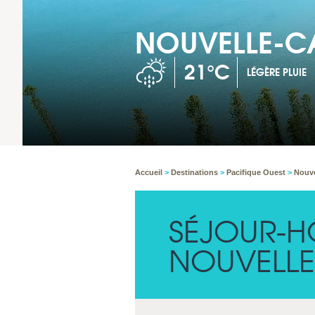
NOUVELLE-C
21°C
LÉGÈRE PLUIE
Accueil
>
Destinations
>
Pacifique Ouest
>
Nouve
SÉJOUR-H
NOUVELLE