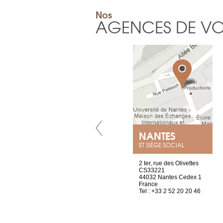
Nos
AGENCES DE V
VILLENEUVE
NANTES
ET SIÈGE SOCIAL
Chez Scuba-shop
2 ter, rue des Olivettes
Route d’Arvel, 106
CS33221
1844 Villeneuve
44032 Nantes Cedex 1
Suisse
France
Tel : +41 21 965 65 00
Tel : +33 2 52 20 20 46