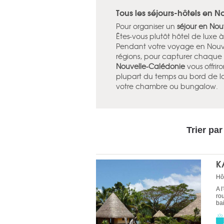
Tous les séjours-hôtels en 
Pour organiser un
séjour en No
Êtes-vous plutôt hôtel de luxe à 
Pendant votre voyage en Nouvell
régions, pour capturer chaque
Nouvelle-Calédonie
vous offriro
plupart du temps au bord de la
votre chambre ou bungalow.
Trier par
K
Hô
A 
ro
bai