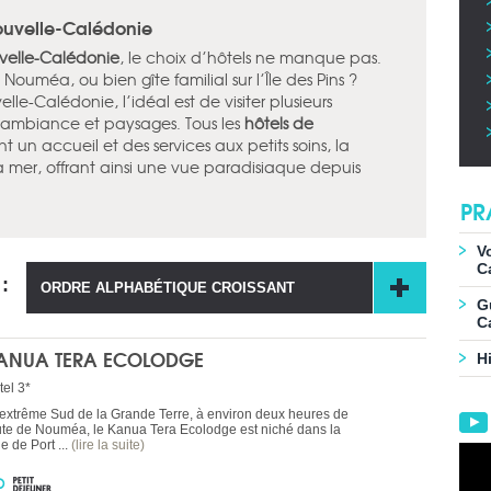
Nouvelle-Calédonie
uvelle-Calédonie
, le choix d’hôtels ne manque pas.
Nouméa, ou bien gîte familial sur l’Île des Pins ?
e-Calédonie, l’idéal est de visiter plusieurs
 ambiance et paysages. Tous les
hôtels de
nt un accueil et des services aux petits soins, la
 mer, offrant ainsi une vue paradisiaque depuis
PR
V
C
 :
ORDRE ALPHABÉTIQUE CROISSANT
G
C
ANUA TERA ECOLODGE
Hi
tel 3*
l'extrême Sud de la Grande Terre, à environ deux heures de
ute de Nouméa, le Kanua Tera Ecolodge est niché dans la
e de Port ...
(lire la suite)