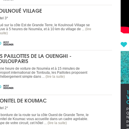
OULNOUÉ VILLAGE
tel 3*
tué sur la côte Est de Grande Terre, le Koulnoué Village se
ouve à 5 heures de Nouméa, et à 10 km du village de ...
(lire
suite)
ES PAILLOTTES DE LA OUENGHI -
OULOUPARIS
une heure de voiture de Nouméa et à 15 minutes de
éroport international de Tontouta, les Paillotes proposent
 hébergement simple dans ...
(lire la suite)
V
ONITEL DE KOUMAC
tel 2*
P
Q
 bordure de la route sur la côte Ouest de Grande Terre, le
N
nitel de Koumac vous accueille dans un cadre agréable.
p
pe de votre circuit, cet hôtel ...
(lire la suite)
s