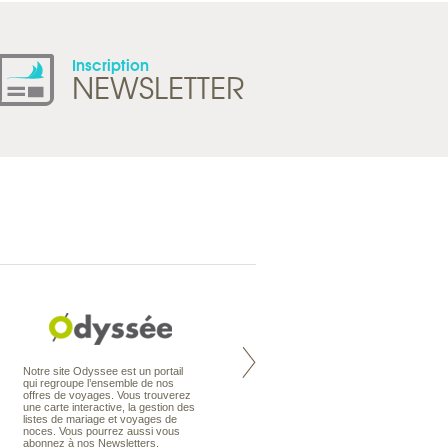
Inscription
NEWSLETTER
Nouvelle-Zélande à la carte
Notre site Odyssee est un portail
organise votre séjour en Nouvelle-
qui regroupe l’ensemble de nos
Zélande, en circuit, en autotour ou
offres de voyages. Vous trouverez
en voyage sur mesure. Nos
une carte interactive, la gestion des
conseillers en voyage sont des
listes de mariage et voyages de
spécialistes de ce pays qu’ils
noces. Vous pourrez aussi vous
connaissent presque comme leur
abonnez à nos Newsletters.