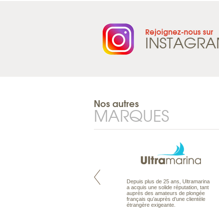
Rejoignez-nous sur
INSTAGR
Nos autres
MARQUES
Maldives à la Carte propose tous
Depuis plus de 25 ans, Ultramarina
les types de voyages aux Maldives,
a acquis une solide réputation, tant
en séjour ou en croisière, pour des
auprès des amateurs de plongée
couples, des vacances en famille ou
français qu’auprès d’une clientèle
individuels amateurs de croisière.
étrangère exigeante.
Une sélection d’îles et hôtels, fruit
d’un travail rigoureux, pour offrir le