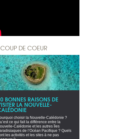
COUP DE COEUR
10 BONNES RAISONS DE
ISITER LA NOUVELLE-
CALÉDONIE
ourquoi choisir la Nouvelle-Calédonie ?
u’est ce qui fait la différence entre la
ouvelle-Calédonie et les autres îles
aradisiaques de l’Océan Pacifique ? Quels
ont les activités et les sites à ne pas