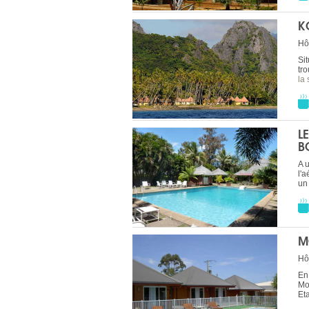
K
Hô
Si
tr
la 
L
B
A 
l'a
un
M
Hô
En
Mo
Eta