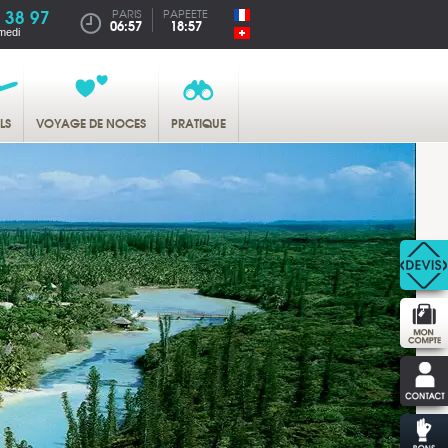
 38 97
PARIS
PAPEETE
06:57
18:57
medi
LS
VOYAGE DE NOCES
PRATIQUE