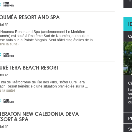
m
OUMÉA RESORT AND SPA
I
tel 5*
 Nouméa Resort and Spa (anciennement Le Meridien
uméa) est situé à l'extrême Sud de Nouméa, au bout de
C
nse Vata sur la Pointe Magnin. Seul hôtel cinq étoiles de la
(lire la suite)
URÉ TERA BEACH RESORT
tel 4*
 km de l'aérodrome de l'île des Pins, l'hôtel Ouré Tera
Ci
ch Resort bénéficie d'une situation privilégiée sur la ...
La
re la suite)
so
No
ou
HERATON NEW CALEDONIA DEVA
ESORT & SPA
P
tel 5*
S