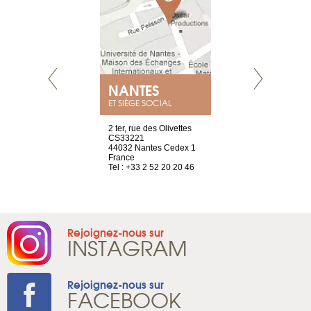
NEUVE
NANTES
GENÈV
ET SIÈGE SOCIAL
a-shop
2 ter, rue des Olivettes
rue de Montc
el, 106
CS33221
1207 Genèv
neuve
44032 Nantes Cedex 1
Suisse
France
Tel : +41 22 
1 965 65 00
Tel : +33 2 52 20 20 46
Rejoignez-nous sur
INSTAGRAM
Rejoignez-nous sur
FACEBOOK