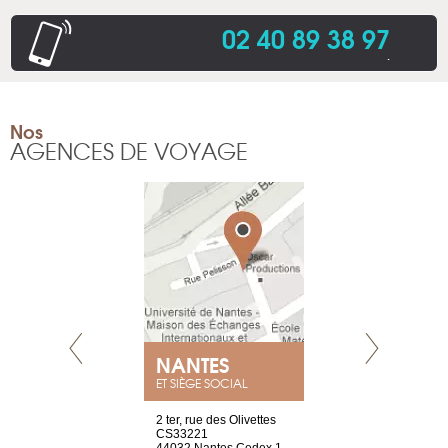
02 40 89 38 97
.
Nos
AGENCES DE VOYAGE
NEUVE
NANTES
GENÈV
ET SIÈGE SOCIAL
a-shop
2 ter, rue des Olivettes
rue de Montc
el, 106
CS33221
1207 Genèv
neuve
44032 Nantes Cedex 1
Suisse