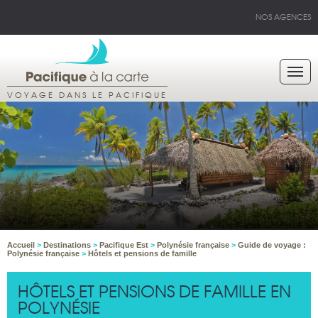
NOS AGENCES
VOYAGE DANS LE PACIFIQUE
Accueil
>
Destinations
>
Pacifique Est
>
Polynésie française
>
Guide de voyage :
Polynésie française
>
Hôtels et pensions de famille
HÔTELS ET PENSIONS DE FAMILLE EN
POLYNÉSIE