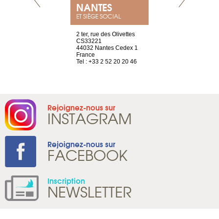
NEUVE
NANTES
GENÈV
ET SIÈGE SOCIAL
a-shop
2 ter, rue des Olivettes
rue de Montc
el, 106
CS33221
1207 Genèv
neuve
44032 Nantes Cedex 1
Suisse
France
Tel : +41 22 
1 965 65 00
Tel : +33 2 52 20 20 46
Rejoignez-nous sur
INSTAGRAM
Rejoignez-nous sur
FACEBOOK
Inscription
NEWSLETTER