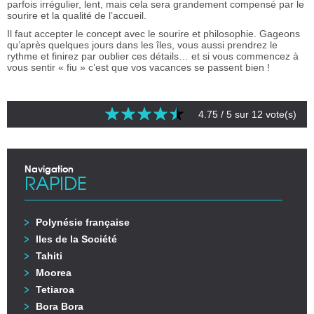
parfois irrégulier, lent, mais cela sera grandement compensé par le
sourire et la qualité de l’accueil.
Il faut accepter le concept avec le sourire et philosophie. Gageons
qu’après quelques jours dans les îles, vous aussi prendrez le
rythme et finirez par oublier ces détails… et si vous commencez à
vous sentir « fiu » c’est que vos vacances se passent bien !
4.75
/ 5 sur
12
vote(s)
Navigation
RAPIDE
Polynésie française
Iles de la Société
Tahiti
Moorea
Tetiaroa
Bora Bora