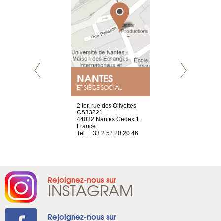
NEUVE
NANTES
GENÈV
ET SIÈGE SOCIAL
a-shop
2 ter, rue des Olivettes
rue de Montc
el, 106
CS33221
1207 Genèv
neuve
44032 Nantes Cedex 1
Suisse
France
Tel : +41 22 
1 965 65 00
Tel : +33 2 52 20 20 46
Rejoignez-nous sur
INSTAGRAM
Rejoignez-nous sur