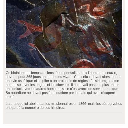
Ce biathlon des temps anciens récompensait alors « l’homme-oiseau »,
devenu pour 365 jours un demi-dieu vivant. Cet « élu » devait alors mener
une vie ascétique et se plier à un protocole de règles très strictes, comme
ne pas se laver les ongles et les cheveux. Il ne devait pas non plus entrer
en contact avec les autres humains, si ce n’est avec son serviteur unique.
Sa nourriture ne devait pas être touchée par la main qui avait récupéré
l’œuf…
La pratique fut abolie par les missionnaires en 1866, mais les pétroglyphes
ont gardé la mémoire de ces histoires.