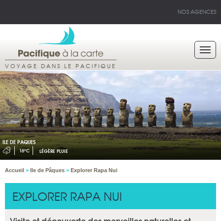
NOS AGENCES
VOYAGE DANS LE PACIFIQUE
ILE DE PAQUES
16°C
LÉGÈRE PLUIE
Accueil
>
Ile de Pâques
>
Explorer Rapa Nui
EXPLORER RAPA NUI
Visite et découverte des merveilles naturelles et