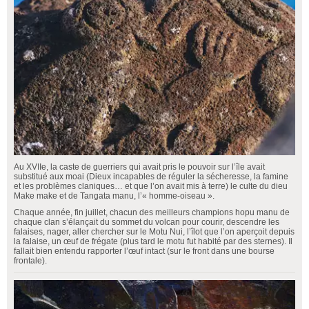
Au XVIIe, la caste de guerriers qui avait pris le pouvoir sur l’île avait
substitué aux moai (Dieux incapables de réguler la sécheresse, la famine
et les problèmes claniques… et que l’on avait mis à terre) le culte du dieu
Make make et de Tangata manu, l’« homme-oiseau ».
Chaque année, fin juillet, chacun des meilleurs champions hopu manu de
chaque clan s’élançait du sommet du volcan pour courir, descendre les
falaises, nager, aller chercher sur le Motu Nui, l’îlot que l’on aperçoit depuis
la falaise, un œuf de frégate (plus tard le motu fut habité par des sternes). Il
fallait bien entendu rapporter l’œuf intact (sur le front dans une bourse
frontale).