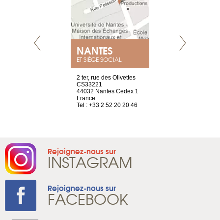
NEUVE
NANTES
GENÈV
ET SIÈGE SOCIAL
a-shop
2 ter, rue des Olivettes
rue de Montc
el, 106
CS33221
1207 Genèv
neuve
44032 Nantes Cedex 1
Suisse
France
Tel : +41 22 
1 965 65 00
Tel : +33 2 52 20 20 46
Rejoignez-nous sur
INSTAGRAM
Rejoignez-nous sur
FACEBOOK