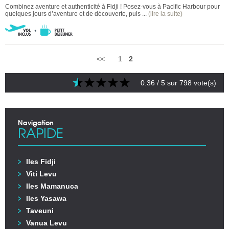
Combinez aventure et authenticité à Fidji ! Posez-vous à Pacific Harbour pour
quelques jours d’aventure et de découverte, puis ...
(lire la suite)
<<
1
2
0.36
/ 5 sur
798
vote(s)
Navigation
RAPIDE
Iles Fidji
Viti Levu
Iles Mamanuca
Iles Yasawa
Taveuni
Vanua Levu