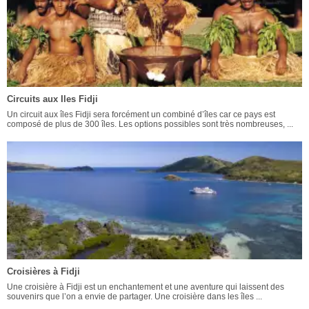
Circuits aux Iles Fidji
Un circuit aux îles Fidji sera forcément un combiné d’îles car ce pays est
composé de plus de 300 îles. Les options possibles sont très nombreuses, ...
Croisières à Fidji
Une croisière à Fidji est un enchantement et une aventure qui laissent des
souvenirs que l’on a envie de partager. Une croisière dans les îles ...