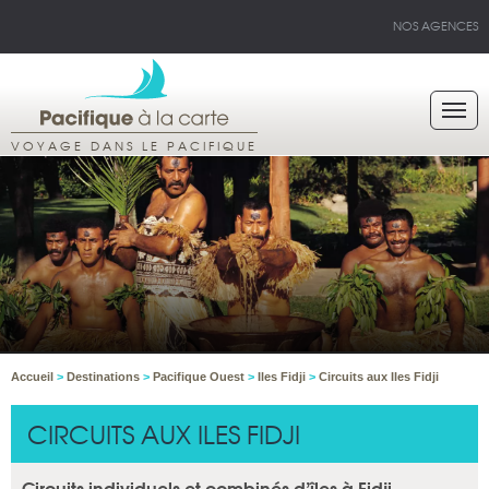
NOS AGENCES
VOYAGE DANS LE PACIFIQUE
Accueil
>
Destinations
>
Pacifique Ouest
>
Iles Fidji
>
Circuits aux Iles Fidji
CIRCUITS AUX ILES FIDJI
Circuits individuels et combinés d’îles à Fidji