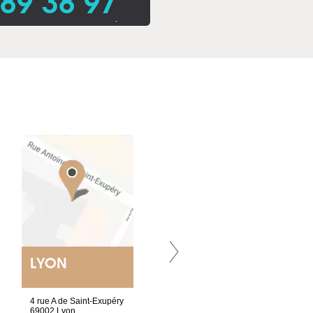
 89 38 97
.
LYON
VILLENEUVE
4 rue A de Saint-Exupéry
Chez Scuba-shop
69002 Lyon
Route d’Arvel, 106