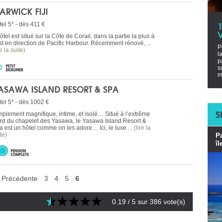
ARWICK FIJI
tel 5* - dès 411 €
V
ôtel est situé sur la Côte de Corail, dans la partie la plus à
Est en direction de Pacific Harbour. Récemment rénové, ...
P
re la suite)
l
p
s
m
ASAWA ISLAND RESORT & SPA
tel 5* - dès 1002 €
S
mplement magnifique, intime, et isolé… Situé à l’extrême
rd du chapelet des Yasawa, le Yasawa Island Resort &
a est un hôtel comme on les adore… Ici, le luxe ...
(lire la
te)
P
îl
Précédente
3
4
5
6
0.19
/ 5 sur
386
vote(s)