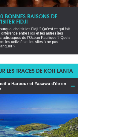
10 BONNES RAISONS DE
ISITER FIDJI
ourquoi choisir les Fidji ? Qu’est ce qui fait
a différence entre Fidji et les autres îles
aradisiaques de l’Océan Pacifique ? Quels
ont les activités et les sites à ne pas
anquer ?
UR LES TRACES DE KOH LANTA
acific Harbour et Yasawa d'île en
e