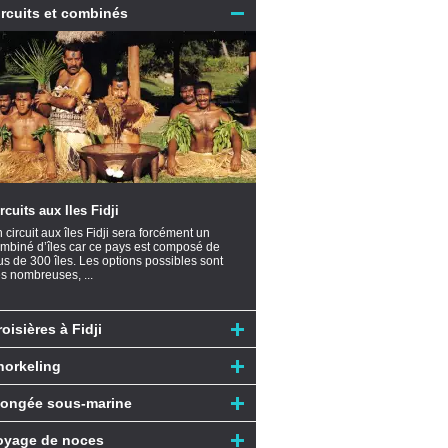
ircuits et combinés
rcuits aux Iles Fidji
 circuit aux îles Fidji sera forcément un
mbiné d’îles car ce pays est composé de
us de 300 îles. Les options possibles sont
ès nombreuses, ...
oisières à Fidji
norkeling
longée sous-marine
oyage de noces