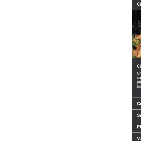
C
Ci
Un
co
pl
tr
Cr
S
P
V