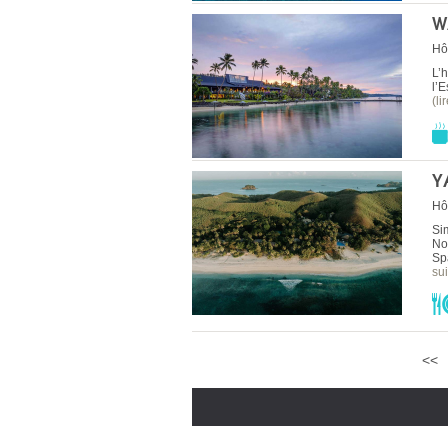
W
Hô
L’h
l’
(li
Y
Hô
Si
No
Sp
sui
<<