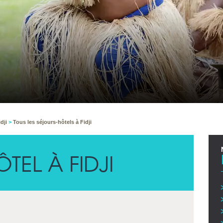
idji
>
Tous les séjours-hôtels à Fidji
TEL À FIDJI