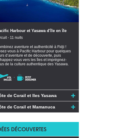
cific Harbour et Yasawa d'île en île
rcuit - 11 nuits
mbinez aventure et authenticité à Fidji !
sez-vous à Pacific Harbour pour quelques
urs d’aventure et de découverte, puis
happez-vous vers les îles et imprégnez-
us de la culture authentique des Yasawa.
ôte de Corail et Iles Yasawa
ôte de Corail et Mamanuca
DÉES DÉCOUVERTES