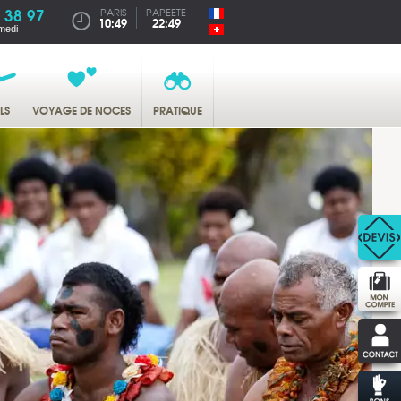
 38 97
PARIS
PAPEETE
10:49
22:49
medi
LS
VOYAGE DE NOCES
PRATIQUE