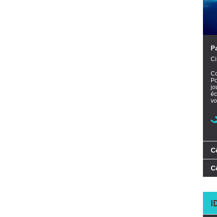
Pa
Ci
Co
Po
jo
éc
vo
C
C
I