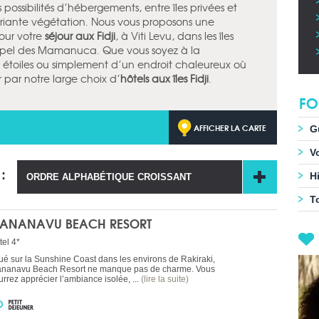
es possibilités d’hébergements, entre îles privées et
xuriante végétation. Nous vous proposons une
our votre
séjour aux Fidji
, à Viti Levu, dans les îles
ipel des Mamanuca. Que vous soyez à la
 étoiles ou simplement d’un endroit chaleureux où
r par notre large choix d’
hôtels aux îles Fidji
.
FO
AFFICHER LA CARTE
G
Vo
 :
Hi
ORDRE ALPHABÉTIQUE CROISSANT
T
ANANAVU BEACH RESORT
tel 4*
tué sur la Sunshine Coast dans les environs de Rakiraki,
nanavu Beach Resort ne manque pas de charme. Vous
urrez apprécier l’ambiance isolée, ...
(lire la suite)