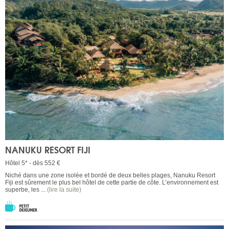
NANUKU RESORT FIJI
Hôtel 5* - dès 552 €
Niché dans une zone isolée et bordé de deux belles plages, Nanuku Resort
Fiji est sûrement le plus bel hôtel de cette partie de côte. L’environnement est
superbe, les ...
(lire la suite)