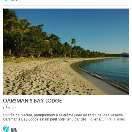
OARSMAN'S BAY LODGE
Hôtel 2*
Sur l'île de Nacula, pratiquement à l'extrême Nord de l'archipel des Yasawa.
Oarsman’s Bay Lodge est un petit hôtel tenu par des Fidjiens, ...
(lire la suite)