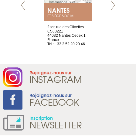
NEUVE
NANTES
GENÈV
ET SIÈGE SOCIAL
a-shop
2 ter, rue des Olivettes
rue de Montc
el, 106
CS33221
1207 Genèv
neuve
44032 Nantes Cedex 1
Suisse
France
Tel : +41 22 
1 965 65 00
Tel : +33 2 52 20 20 46
Rejoignez-nous sur
INSTAGRAM
Rejoignez-nous sur
FACEBOOK
Inscription
NEWSLETTER