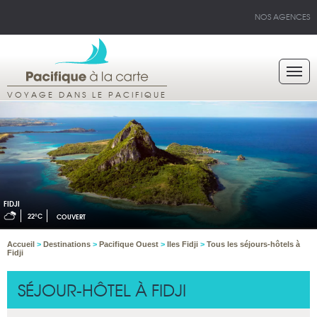
NOS AGENCES
VOYAGE DANS LE PACIFIQUE
FIDJI
22°C
COUVERT
Accueil
>
Destinations
>
Pacifique Ouest
>
Iles Fidji
>
Tous les séjours-hôtels à
Fidji
SÉJOUR-HÔTEL À FIDJI