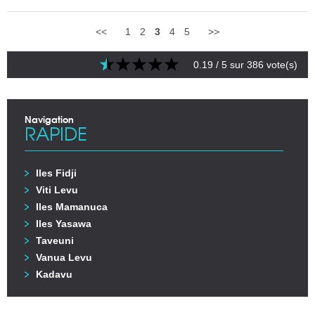
<<
1
2
3
4
5
>>
0.19
/ 5 sur
386
vote(s)
Navigation
RAPIDE
Iles Fidji
Viti Levu
Iles Mamanuca
Iles Yasawa
Taveuni
Vanua Levu
Kadavu