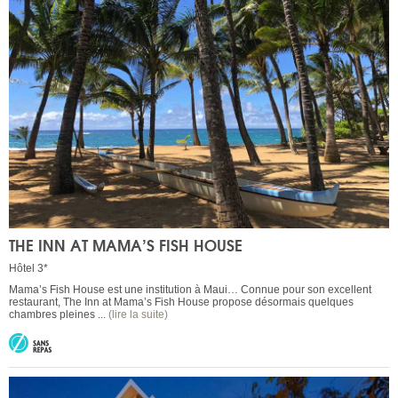
THE INN AT MAMA’S FISH HOUSE
Hôtel 3*
Mama’s Fish House est une institution à Maui… Connue pour son excellent
restaurant, The Inn at Mama’s Fish House propose désormais quelques
chambres pleines ...
(lire la suite)