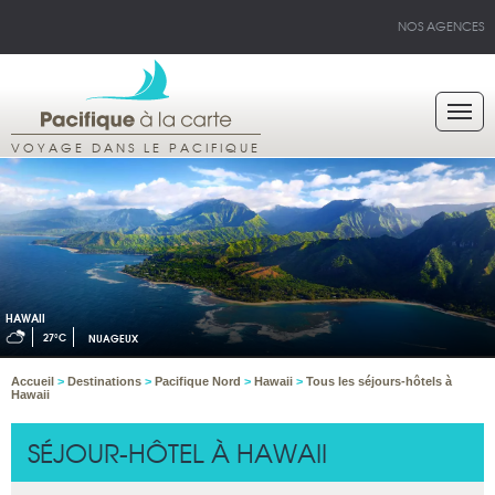
NOS AGENCES
VOYAGE DANS LE PACIFIQUE
HAWAII
27°C
NUAGEUX
Accueil
>
Destinations
>
Pacifique Nord
>
Hawaii
>
Tous les séjours-hôtels à
Hawaii
SÉJOUR-HÔTEL À HAWAII