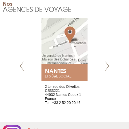
Nos
AGENCES DE VOYAGE
NEUVE
NANTES
GENÈV
ET SIÈGE SOCIAL
a-shop
2 ter, rue des Olivettes
rue de Montc
el, 106
CS33221
1207 Genèv
neuve
44032 Nantes Cedex 1
Suisse
France
Tel : +41 22 
1 965 65 00
Tel : +33 2 52 20 20 46