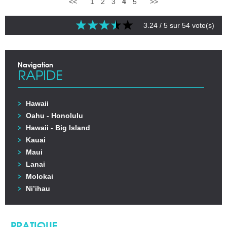
<<
1
2
3
4
5
>>
3.24
/ 5 sur
54
vote(s)
Navigation
RAPIDE
Hawaii
Oahu - Honolulu
Hawaii - Big Island
Kauai
Maui
Lanai
Molokai
Ni’ihau
PRATIQUE