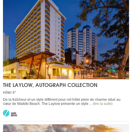
THE LAYLOW, AUTOGRAPH COLLECTION
Hôtel 4*
De la fraîcheur et un style différent pour cet hôtel plein de charme situé au
cœur de Waikiki Beach. The Laylow présente un style ...
(lire la suite)